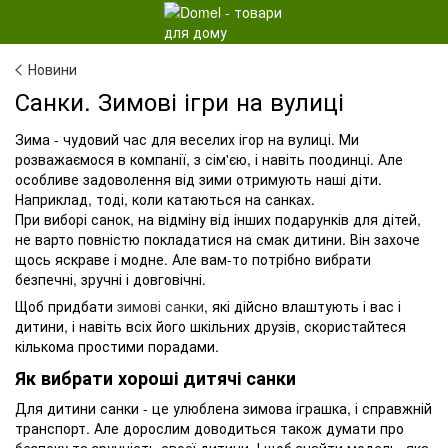
Новини
Санки. Зимові ігри на вулиці
Зима - чудовий час для веселих ігор на вулиці. Ми
розважаємося в компанії, з сім'єю, і навіть поодинці. Але
особливе задоволення від зими отримують наші діти.
Наприклад, тоді, коли катаються на санках.
При виборі санок, на відміну від інших подарунків для дітей,
не варто повністю покладатися на смак дитини. Він захоче
щось яскраве і модне. Але вам-то потрібно вибрати
безпечні, зручні і довговічні.
Щоб придбати
зимові санки
, які дійсно влаштують і вас і
дитини, і навіть всіх його шкільних друзів, скористайтеся
кількома простими порадами.
Як вибрати хороші дитячі санки
Для дитини санки - це улюблена зимова іграшка, і справжній
транспорт. Але дорослим доводиться також думати про
безпеку та зручність своєї дитини. І щоб знайти модель, яка