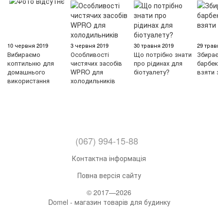
10 червня 2019
3 червня 2019
30 травня 2019
29 трав
Вибираємо
Особливості
Що потрібно знати
Збирає
коптильню для
чистячих засобів
про рідинах для
барбек
домашнього
WPRO для
біотуалету?
взяти 
використання
холодильників
(067) 994-15-88
Контактна інформація
Повна версія сайту
© 2017—2026
Domel - магазин товарів для будинку