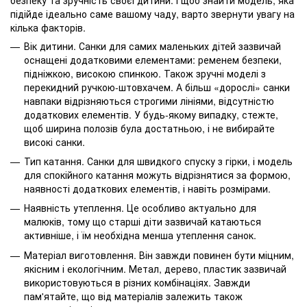
підійде ідеально саме вашому чаду, варто звернути увагу на
кілька факторів.
Вік дитини. Санки для самих маленьких дітей зазвичай
оснащені додатковими елементами: ременем безпеки,
підніжкою, високою спинкою. Також зручні моделі з
перекидний ручкою-штовхачем. А більш «дорослі» санки
навпаки відрізняються строгими лініями, відсутністю
додаткових елементів. У будь-якому випадку, стежте,
щоб ширина полозів була достатньою, і не вибирайте
високі санки.
Тип катання. Санки для швидкого спуску з гірки, і модель
для спокійного катання можуть відрізнятися за формою,
наявності додаткових елементів, і навіть розмірами.
Наявність утеплення. Це особливо актуально для
малюків, тому що старші діти зазвичай катаються
активніше, і їм необхідна менша утеплення санок.
Матеріал виготовлення. Він завжди повинен бути міцним,
якісним і екологічним. Метал, дерево, пластик зазвичай
використовуються в різних комбінаціях. Завжди
пам'ятайте, що від матеріалів залежить також