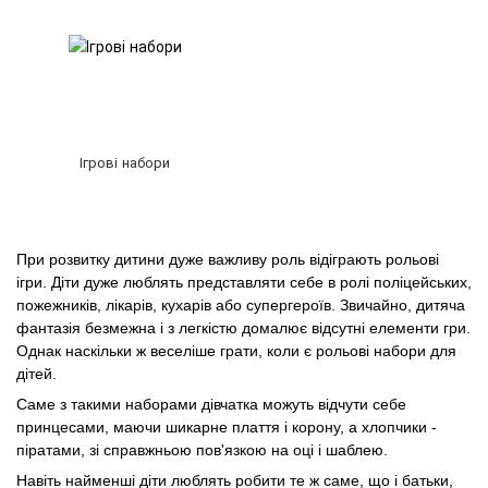
Ігрові набори
При розвитку дитини дуже важливу роль відіграють рольові
ігри. Діти дуже люблять представляти себе в ролі поліцейських,
пожежників, лікарів, кухарів або супергероїв. Звичайно, дитяча
фантазія безмежна і з легкістю домалює відсутні елементи гри.
Однак наскільки ж веселіше грати, коли є рольові набори для
дітей.
Саме з такими наборами дівчатка можуть відчути себе
принцесами, маючи шикарне плаття і корону, а хлопчики -
піратами, зі справжньою пов'язкою на оці і шаблею.
Навіть найменші діти люблять робити те ж саме, що і батьки,