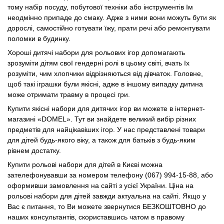
тому набір посуду, побутової техніки або інструментів їм
неодмінно припаде до смаку. Адже з ними вони можуть бути як
дорослі, самостійно готувати їжу, прати речі або ремонтувати
поломки в будинку.
Хороші дитячі набори для рольових ігор допомагають
зрозуміти дітям свої гендерні ролі в цьому світі, вчать їх
розуміти, чим хлопчики відрізняються від дівчаток. Головне,
щоб такі іграшки були якісні, адже в іншому випадку дитина
може отримати травму в процесі гри.
Купити якісні набори для дитячих ігор ви можете в інтернет-
магазині «DOMEL». Тут ви знайдете великий вибір різних
предметів для найцікавіших ігор. У нас представлені товари
для дітей будь-якого віку, а також для батьків з будь-яким
рівнем достатку.
Купити рольові набори для дітей в Києві можна
зателефонувавши за номером телефону (067) 994-15-88, або
оформивши замовлення на сайті з усієї України. Ціна на
рольові набори для дітей завжди актуальна на сайті. Якщо у
Вас є питання, то Ви можете звернутися БЕЗКОШТОВНО до
наших консультантів, скориставшись чатом в правому