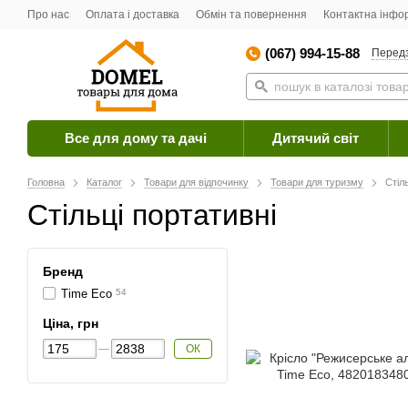
Про нас
Оплата і доставка
Обмін та повернення
Контактна інфо
(067) 994-15-88
Перед
Все для дому та дачі
Дитячий світ
Головна
Каталог
Товари для відпочинку
Товари для туризму
Стіл
Стільці портативні
Бренд
Time Eco
54
Ціна, грн
ОК