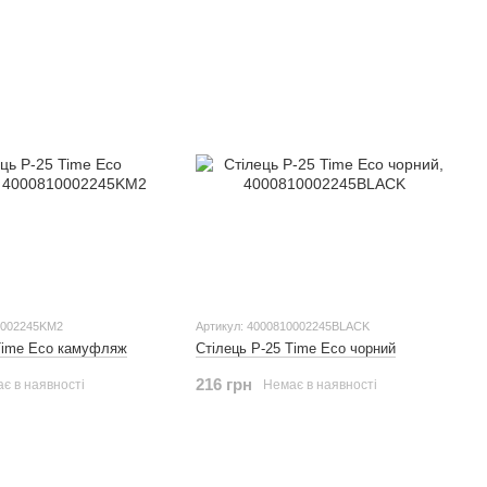
0002245KM2
Артикул: 4000810002245BLACK
 Time Eco камуфляж
Стілець Р-25 Time Eco чорний
216 грн
є в наявності
Немає в наявності