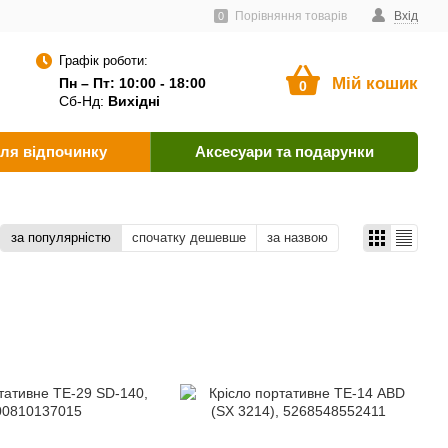
ачальникам
Угода користувача
Як оплатити?
Порівняння товарів
Вхід
0
Графік роботи:
Мій кошик
Пн – Пт: 10:00 - 18:00
0
Сб-Нд:
Вихідні
ля відпочинку
Аксесуари та подарунки
за популярністю
спочатку дешевше
за назвою