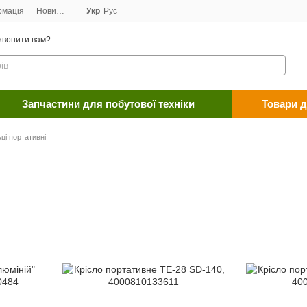
рмація
Новини
Договір публічної оферти
Укр
Рус
Програма лояльності
Пост
звонити вам?
Запчастини для побутової техніки
Товари д
ьці портативні