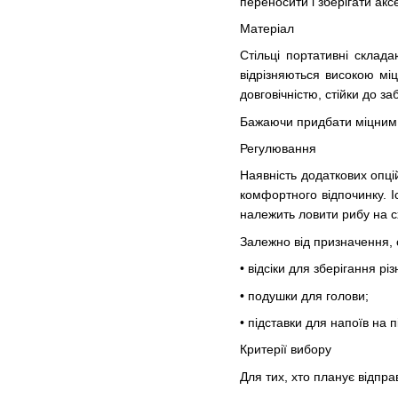
переносити і зберігати акс
Матеріал
Стільці портативні склад
відрізняються високою міц
довговічністю, стійки до з
Бажаючи придбати міцним р
Регулювання
Наявність додаткових опці
комфортного відпочинку. І
належить ловити рибу на с
Залежно від призначення, 
• відсіки для зберігання р
• подушки для голови;
• підставки для напоїв на п
Критерії вибору
Для тих, хто планує відпра