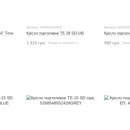
Артикул: 4000810133611
Артикул: 400081
й" Time
Крісло портативне TE-28 SD-140
Крісло портат
1 419 грн
990 грн
Немає в наявності
Нема
і