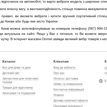
 відпочинок на автомобілі, то варто вибрати модель з широкою спин
вати власну вагу, а вантажопідйомність стільця повинна вказуватис
правил, ви зможете вибрати і купити зручний портативний стілец
о Києва або будь-яке місто України.
 в Києві можна зателефонувавши за номером телефону (067) 994-15
вжди актуальна на сайті. Якщо у Вас є питання, то Ви можете зв
утку. В Інтернет магазині Domel завжди великий вибір товарів з кат
Каталог
Клієнтам
К
Все для дому та дачі
Вхід до кабінету
(
Дитячий світ
Про нас
П
Запчастини для побутової
Оплата і доставка
Е
техніки
Обмін та повернення
Товари для відпочинку
Контактна інформація
Аксесуари та подарунки
Новини
Договір публічної оферти
Програма лояльності