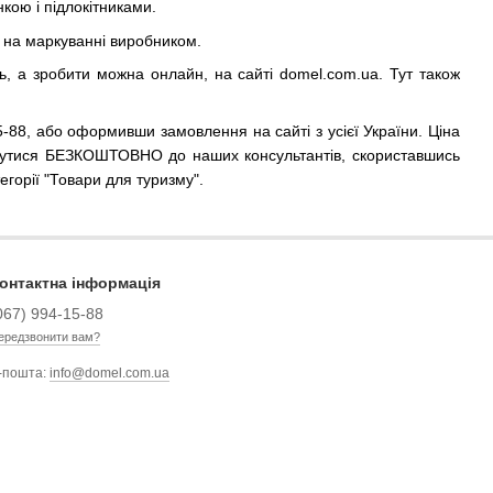
кою і підлокітниками.
я на маркуванні виробником.
ь, а зробити можна онлайн, на сайті domel.com.ua. Тут також
-88, або оформивши замовлення на сайті з усієї України. Ціна
ернутися БЕЗКОШТОВНО до наших консультантів, скориставшись
егорії "Товари для туризму".
онтактна інформація
067) 994-15-88
ередзвонити вам?
-пошта:
info@domel.com.ua