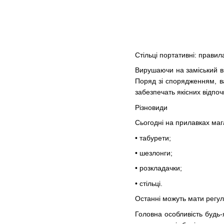
Стільці портативні: правил
Вирушаючи на заміський ві
Поряд зі спорядженням, ва
забезпечать якісних відпоч
Різновиди
Сьогодні на прилавках маг
• табурети;
• шезлонги;
• розкладачки;
• стільці.
Останні можуть мати регуль
Головна особливість будь-я