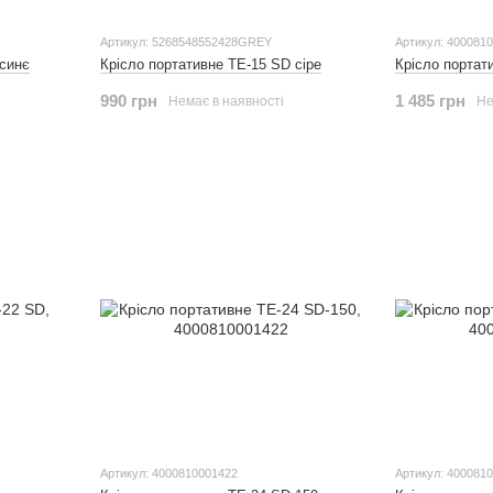
Артикул: 5268548552428GREY
Артикул: 400081
 синє
Крісло портативне ТЕ-15 SD сіре
Крісло портат
990 грн
1 485 грн
Немає в наявності
Не
Артикул: 4000810001422
Артикул: 400081