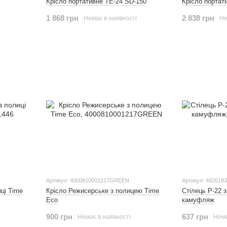
Крісло портативне ТЕ-24 SD-150
Крісло портат
1 868 грн
2 838 грн
і
Немає в наявності
Не
Артикул: 4000810001217GREEN
Артикул: 482018
ці Time
Крісло Режисерське з полицею Time
Стілець Р-22 
Eco
камуфляж
900 грн
637 грн
Немає в наявності
Нема