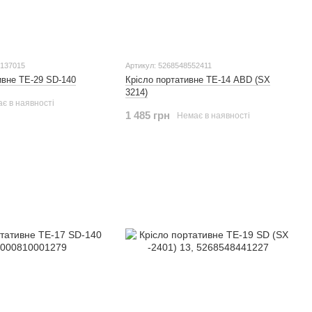
0137015
Артикул: 5268548552411
ивне TE-29 SD-140
Крісло портативне ТЕ-14 ABD (SX
3214)
є в наявності
1 485 грн
Немає в наявності