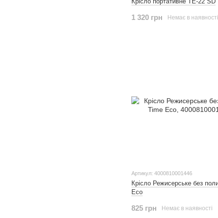
Крісло портативне ТЕ-22 SD
1 320 грн
Немає в наявност
Артикул: 4000810001446
Крісло Режисерське без поли
Eco
825 грн
Немає в наявності