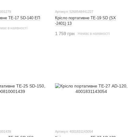
0001279
Артикул: 5268548441227
ивне ТЕ-17 SD-140 ЕП
Крісло портативне ТЕ-19 SD (SX
-2401) 13
має в наявності
1 759 грн
Немає в наявності
0001439
Артикул: 4001831143054