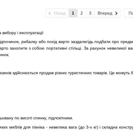
Назад
1
2
3
Вперед
По
а вибору і експлуатації
дпочинок, рибалку або похід варто заздалегідь подбати про предм
рто захопити з собою портативні стільці. За рахунок невеликої ваг
инок.
азинів здійснюється продаж різних туристичних товарів. Це можуть б
овану по висоті спинку, підлокітники.
ких меблів для пікніка - невелика вага (до 3-х кг) і складна конс