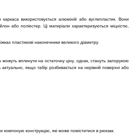
ня каркаса використовується алюміній або вуглепластик. Вони
ейлон або поліестер. Ці матеріали характеризуються міцністю,
іжках пластикові наконечники великого діаметру.
а можуть вплинути на остаточну ціну, однак, стануть запорукою
 актуально, якщо табір розбивається на нерівній поверхні або
ати компоную конструкцію, які може поміститися в рюкзак.