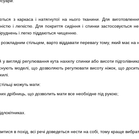
есуари.
аються з каркаса і натягнутої на нього тканини. Для виготовлен
ністю і легкістю. Для покриття сидіння і спинки застосовується н
абруднень і легко піддаються чищенню.
озкладним стільцем, варто віддавати перевагу тому, який має на н
й у вигляді регулювання кута нахилу спинки або висоти підголівник
снують моделі, що дозволяють регулювати висоту ніжок, що досить
хилі.
стільці можуть мати:
ізних дрібниць, що дозволить мати все необхідне під рукою;
ідлокітниках.
витися в похід, всі речі доведеться нести на собі, тому краще вибр