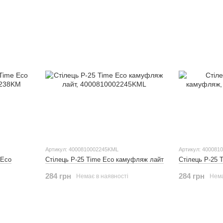
Артикул: 4000810002245KML
Артикул: 400081
 Eco
Стілець Р-25 Time Eco камуфляж лайт
Стілець Р-25
284 грн
284 грн
Немає в наявності
Нема