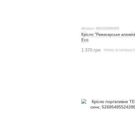
Артикул: 4820183480484
Крісло "Режисерське алюміні
Eco
1 370 грн
Немає в наявност