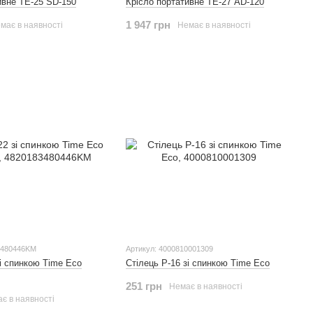
ивне ТЕ-25 SD-150
Крісло портативне ТЕ-27 АD-120
1 947 грн
має в наявності
Немає в наявності
3480446KM
Артикул: 4000810001309
зі спинкою Time Eco
Стілець Р-16 зі спинкою Time Eco
251 грн
Немає в наявності
є в наявності