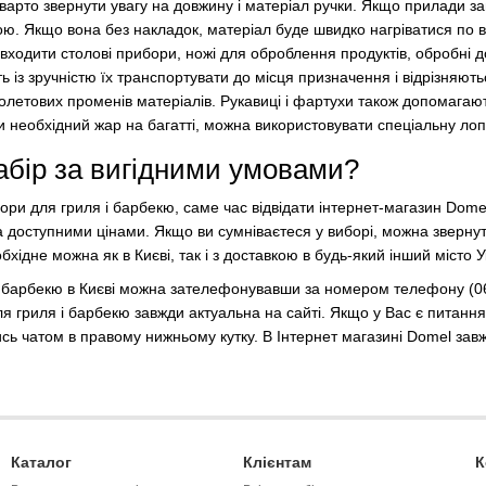
варто звернути увагу на довжину і матеріал ручки. Якщо прилади зан
ою. Якщо вона без накладок, матеріал буде швидко нагріватися по в
 входити столові прибори, ножі для оброблення продуктів, обробні д
ь із зручністю їх транспортувати до місця призначення і відрізняю
олетових променів матеріалів. Рукавиці і фартухи також допомагають 
и необхідний жар на багатті, можна використовувати спеціальну лопа
абір за вигідними умовами?
ори для гриля і барбекю, саме час відвідати інтернет-магазин Dome
а доступними цінами. Якщо ви сумніваєтеся у виборі, можна звернути
бхідне можна як в Києві, так і з доставкою в будь-який інший місто У
 барбекю в Києві можна зателефонувавши за номером телефону (06
для гриля і барбекю завжди актуальна на сайті. Якщо у Вас є пит
сь чатом в правому нижньому кутку. В Інтернет магазині Domel завжд
Каталог
Клієнтам
К