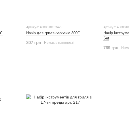
Артикул: 4000810133475
Артикул: 400081
0С
Набір для гриля-барбекю 800С
Набір інструме
Set
307 грн
Немає в наявності
769 грн
Нема