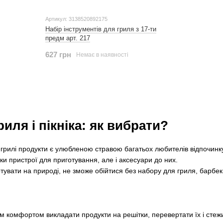
Артикул: 3138520892175
Набір інструментів для гриля з 17-ти
предм арт. 217
627 грн
Немає в наявності
иля і пікніка: як вибрати?
 грилі продукти є улюбленою стравою багатьох любителів відпочинку 
льки пристрої для приготування, але і аксесуари до них.
тувати на природі, не зможе обійтися без набору для гриля, барбек
м комфортом викладати продукти на решітки, перевертати їх і стеж