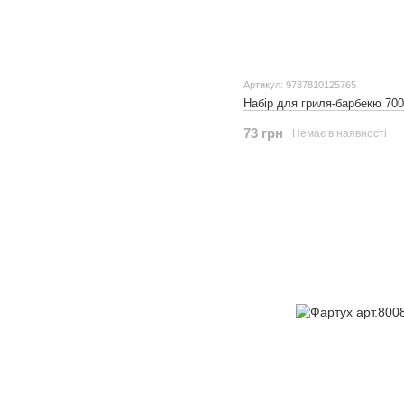
Артикул: 9787810125765
Набір для гриля-барбекю 70
73 грн
Немає в наявності