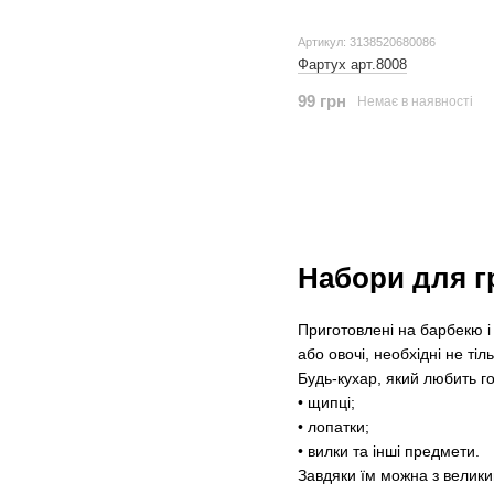
Артикул: 3138520680086
Фартух арт.8008
99 грн
Немає в наявності
Набори для гр
Приготовлені на барбекю і
або овочі, необхідні не ті
Будь-кухар, який любить го
• щипці;
• лопатки;
• вилки та інші предмети.
Завдяки їм можна з велики