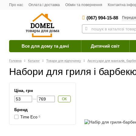
Про нас
Оплата і доставка
Обмін та повернення
Контактна інфо
(067) 994-15-88
Передз
Все для дому та дачі
Дитячий світ
Головна
Каталог
Товари для відпочинку
Аксесуари для мангалів, барбек
Набори для гриля і барбек
Ціна, грн
ОК
Бренд
Time Eco
6