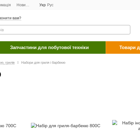
рмація
Новини
Договір публічної оферти
Укр
Рус
Програма лояльності
Пост
вонити вам?
Запчастини для побутової техніки
Товари д
ю, грилів
Набори для гриля і барбекю
ю