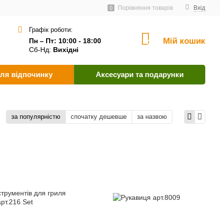
ачальникам
Угода користувача
Як оплатити?
Порівняння товарів
Вхід
0
Графік роботи:
Мій кошик
Пн – Пт: 10:00 - 18:00
0
Сб-Нд:
Вихідні
ля відпочинку
Аксесуари та подарунки
за популярністю
спочатку дешевше
за назвою