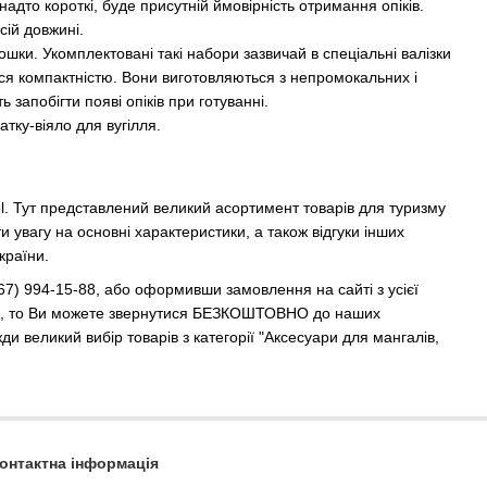
адто короткі, буде присутній ймовірність отримання опіків.
сій довжині.
ошки. Укомплектовані такі набори зазвичай в спеціальні валізки
ться компактністю. Вони виготовляються з непромокальних і
запобігти появі опіків при готуванні.
тку-віяло для вугілля.
l. Тут представлений великий асортимент товарів для туризму
 увагу на основні характеристики, а також відгуки інших
країни.
7) 994-15-88, або оформивши замовлення на сайті з усієї
ання, то Ви можете звернутися БЕЗКОШТОВНО до наших
и великий вибір товарів з категорії "Аксесуари для мангалів,
онтактна інформація