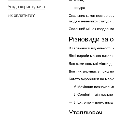
Угода користувача
ковдра.
Як оплатити?
Спальник-кокон повторює л
людям невеликої статури, 
Спальний мішок-ковдра має
Різновиди за 
В залежності від кількості 
Літні вироби можна викори
Для зими спальні мішки до
Для тих вирушає в похід в
Багато виробників на марк
t° Maximum позначає м
t° Comfort – мінімальн
t° Extreme – допустима
Утеплювач