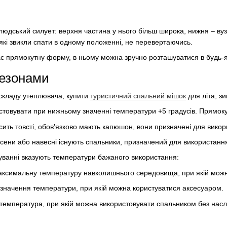
юдський силует: верхня частина у нього більш широка, нижня – вузь
які звикли спати в одному положенні, не перевертаючись.
 прямокутну форму, в ньому можна зручно розташуватися в будь-як
сезонами
і складу утеплювача, купити
туристичний спальний мішок
для літа, зи
стовувати при нижньому значенні температури +5 градусів. Прямок
сить товсті, обов'язково мають капюшон, вони призначені для викори
осени або навесні існують спальники, призначений для використання 
уванні вказують температури бажаного використання:
аксимальну температуру навколишнього середовища, при якій мож
е значення температури, при якій можна користуватися аксесуаром.
 температура, при якій можна використовувати спальником без наслі