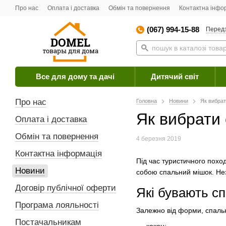
Про нас
Оплата і доставка
Обмін та повернення
Контактна інфо
(067) 994-15-88
Перед
Все для дому та дачі
Дитячий світ
Про нас
Головна
Новини
Як вибрат
Як вибрати
Оплата і доставка
Обмін та повернення
4 березня 2019
Контактна інформація
Під час туристичного поход
Новини
собою спальний мішок. Нез
Договір публічної оферти
Які бувають с
Програма лояльності
Залежно від форми, спальн
Постачальникам
кокон;