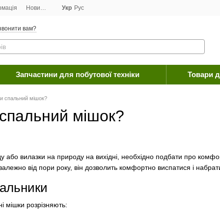
рмація
Новини
Договір публічної оферти
Укр
Рус
Програма лояльності
Пост
звонити вам?
Запчастини для побутової техніки
Товари д
и спальний мішок?
 спальний мішок?
у або вилазки на природу на вихідні, необхідно подбати про комфор
алежно від пори року, він дозволить комфортно виспатися і набрат
пальники
і мішки розрізняють: