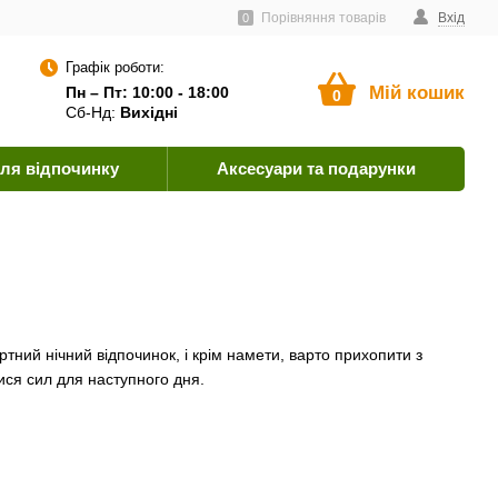
ачальникам
Угода користувача
Як оплатити?
Порівняння товарів
Вхід
0
Графік роботи:
Мій кошик
Пн – Пт: 10:00 - 18:00
0
Сб-Нд:
Вихідні
ля відпочинку
Аксесуари та подарунки
тний нічний відпочинок, і крім намети, варто прихопити з
ися сил для наступного дня.