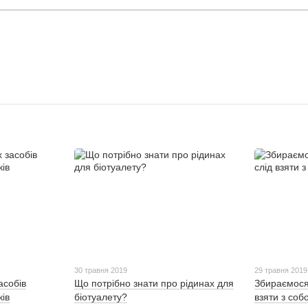
30 травня 2019
29 травня 2019
асобів
Що потрібно знати про рідинах для
Збираємося
ів
біотуалету?
взяти з со