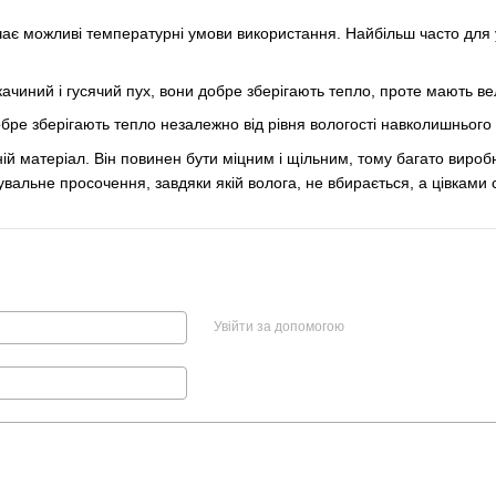
є можливі температурні умови використання. Найбільш часто для у
чиний і гусячий пух, вони добре зберігають тепло, проте мають вел
бре зберігають тепло незалежно від рівня вологості навколишнього 
й матеріал. Він повинен бути міцним і щільним, тому багато вироб
альне просочення, завдяки якій волога, не вбирається, а цівками с
Увійти за допомогою