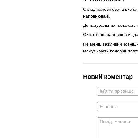
Склад наповнювача визнача
наповнювачі.
До натуральних належать ка
Синтетичні наповнювачі до
Не менш важливий зовнішні
можуть мати водовідштовхув
Новий коментар