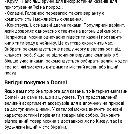
• Круглі. Найбільш зручні для використання казанів для
приготування їжі на природі.
• Складні. Головною перевагою такого варіанту є
компактність і можливість складання.
• Конструкції, оснащені двома гаками. Популярний варіант,
який дозволяє одночасно ставити на вогонь дві ємності.
Наприклад, можна одночасно підвісити казан і поставити
кип'ятити воду в чайнику. Це суттєво економить час.
Вибрати рекомендується в першу чергу в залежності від
кількості осіб. Якщо на відпочинок вирушає компанія з 5 і
більше учасниками, рекомендується вибирати великі моделі
треног, які зможуть витримати місткий казан або інший
посуд.
Вигідні покупки з Domel
Якщо вам потрібна тринога для казана, то інтернет-магазин
Domel - це саме те, що ви шукаєте. Тут представлений
великий асортимент аксесуарів для відпочинку на природі
за доступними цінами. У каталозі можна вивчити основні
характеристики і порівняти товари між собою. Замовити
відповідний товар можна з доставкою як по Києву, так і в
будь-який інший місто України.