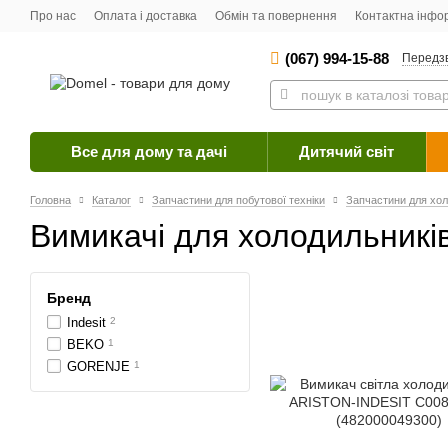
Про нас
Оплата і доставка
Обмін та повернення
Контактна інфо
(067) 994-15-88
Передз
Все для дому та дачі
Дитячий світ
Головна
Каталог
Запчастини для побутової техніки
Запчастини для хол
Вимикачі для холодильникі
Бренд
Indesit
2
BEKO
1
GORENJE
1