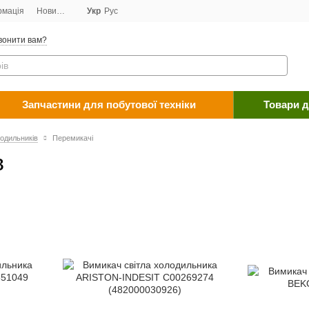
рмація
Новини
Договір публічної оферти
Укр
Рус
Програма лояльності
Пост
вонити вам?
Запчастини для побутової техніки
Товари д
одильників
Перемикачі
в