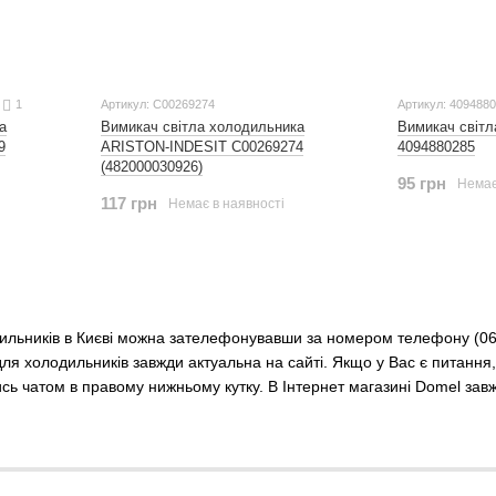
1
Артикул: C00269274
Артикул: 409488
Вимикач світла холодильника
Вимикач світ
а
ARISTON-INDESIT C00269274
4094880285
9
(482000030926)
95 грн
Немає
117 грн
Немає в наявності
ильників в Києві можна зателефонувавши за номером телефону (067
 для холодильників завжди актуальна на сайті. Якщо у Вас є пита
сь чатом в правому нижньому кутку. В Інтернет магазині Domel завжд