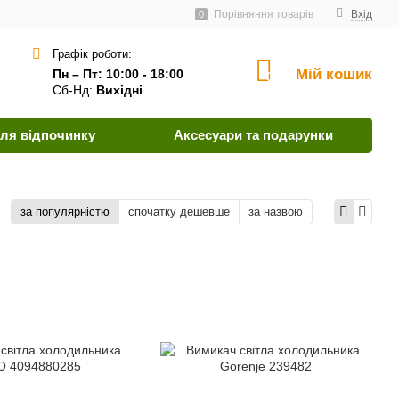
ачальникам
Угода користувача
Як оплатити?
Порівняння товарів
Вхід
0
Графік роботи:
Мій кошик
Пн – Пт: 10:00 - 18:00
0
Сб-Нд:
Вихідні
ля відпочинку
Аксесуари та подарунки
за популярністю
спочатку дешевше
за назвою