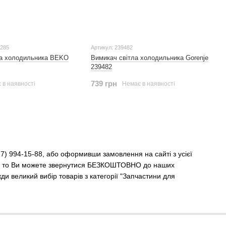
0285
Артикул: 239482
ла холодильника BEKO
Вимикач світла холодильника Gorenje
239482
739 грн
 в наявності
Немає в наявності
) 994-15-88, або оформивши замовлення на сайті з усієї
ння, то Ви можете звернутися БЕЗКОШТОВНО до наших
и великий вибір товарів з категорії "Запчастини для