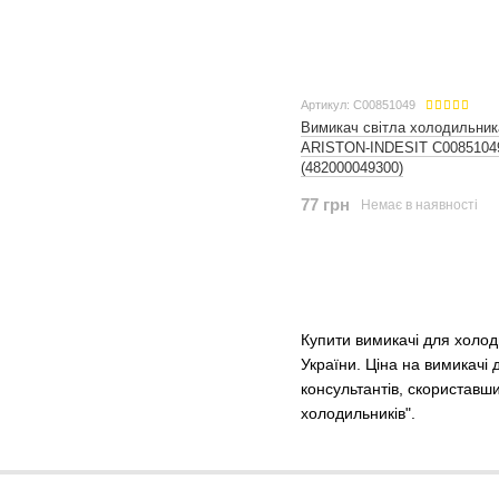
Артикул: C00851049
Вимикач світла холодильник
ARISTON-INDESIT C0085104
(482000049300)
77 грн
Немає в наявності
Купити вимикачі для холод
України. Ціна на вимикачі
консультантів, скориставши
холодильників".