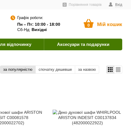
ачальникам
Угода користувача
Як оплатити?
Порівняння товарів
Вхід
0
Графік роботи:
Мій кошик
Пн – Пт: 10:00 - 18:00
0
Сб-Нд:
Вихідні
ля відпочинку
Аксесуари та подарунки
за популярністю
спочатку дешевше
за назвою