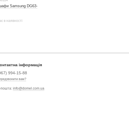
0011A
 шафи Samsung DG63-
є в наявності
онтактна інформація
067) 994-15-88
ередзвонити вам?
-пошта:
info@domel.com.ua