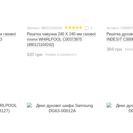
Артикул: 480121104242
3
Артикул: C00081
м газової
Решітка духо
Решітка чавунна 240 X 240 мм газової
3
INDESIT C0008
плити WHIRLPOOL C00373875
(480121104242)
304 грн
Нема
537 грн
Немає в наявності