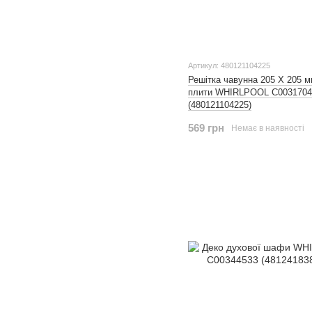
Артикул: 480121104225
Решітка чавунна 205 X 205 м
плити WHIRLPOOL C0031704
(480121104225)
569 грн
Немає в наявності