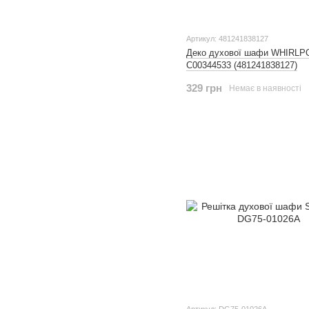
Артикул: 481241838127
Деко духової шафи WHIRLP
C00344533 (481241838127)
329 грн
Немає в наявності