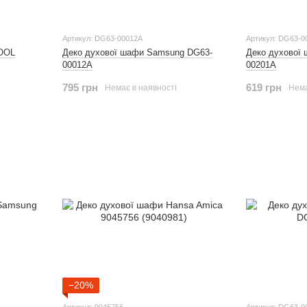
Артикул: DG63-00012A
Артикул: DG63-0
OOL
Деко духової шафи Samsung DG63-
Деко духової
00012A
00201A
795 грн
619 грн
Немає в наявності
Нема
−20%