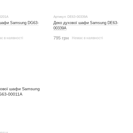
0201A
Артикул: DE63-00339A
 шафи Samsung DG63-
Деко духової шафи Samsung DE63-
00339A
795 грн
є в наявності
Немає в наявності