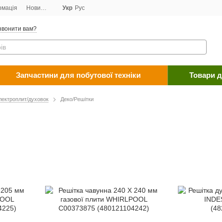
рмація
Новини
Договір публічної оферти
Укр
Рус
Програма лояльності
Пост
звонити вам?
Запчастини для побутової техніки
Товари д
лектроплит/духовок
Деко/Решітки