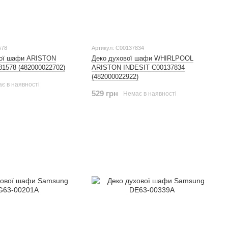
578
Артикул: C00137834
вої шафи ARISTON
Деко духової шафи WHIRLPOOL
1578 (482000022702)
ARISTON INDESIT C00137834
(482000022922)
є в наявності
529 грн
Немає в наявності