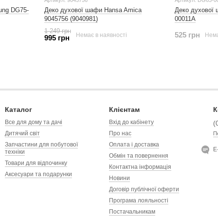
Артикул: 9045756
Артикул: DG63-0
ung DG75-
Деко духової шафи Hansa Amica
Деко духової
9045756 (9040981)
00011A
1 249 грн
525 грн
Немає в наявності
Нема
995 грн
Каталог
Клієнтам
К
Все для дому та дачі
Вхід до кабінету
(
Дитячий світ
Про нас
П
Запчастини для побутової
Оплата і доставка
Е
техніки
Обмін та повернення
Товари для відпочинку
Контактна інформація
Аксесуари та подарунки
Новини
Договір публічної оферти
Програма лояльності
Постачальникам