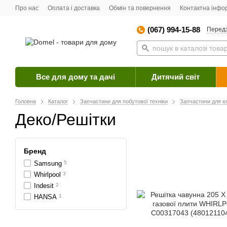
Про нас
Оплата і доставка
Обмін та повернення
Контактна інфо
(067) 994-15-88
Перед
Все для дому та дачі
Дитячий світ
Головна
Каталог
Запчастини для побутової техніки
Запчастини для е
Деко/Решітки
Бренд
Samsung
5
Whirlpool
3
Indesit
2
HANSA
1