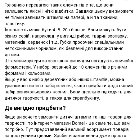
Головною перевагою таких елементів є те, що вони
залишають якісні і чіткі відбитки. Завдяки цьому ви зможете
не тільки залишати штампи на папері, а й та тканини,
пластику.
Їх кількість може бути 4, 8, 20 і більше. Вони можуть бути
різних серій, наприклад, у вигляді рибок, тварин зоопарку,
метеликів, сердечок і т.д. Губки просочені спеціальними
нетоксичними чорнилом, які безпечні для використання
дітьми.
Штампи-маркери за зовнішнім виглядом нагадують звичайні
фломастери. У наборі зазвичай до 10 елементів з різними
формами і кольорами.
Якщо у вас є набір дерев'яних або інших штампів, можна
урізноманітнити їх забарвлення, якщо придбати додатковий
набір різнокольорових чорнил. Вони ідеально підходять для
дитячої творчості, а також для скрапбукінгу.
Де вигідно придбати?
Якщо ви хочете замовити дитячі штампи та інші товари для
творчості, то інтернет-магазин Domel - це саме те, що вам
потрібно. Тут представлений великий асортимент товарів
за доступними цінами. Зробити замовлення дуже просто: