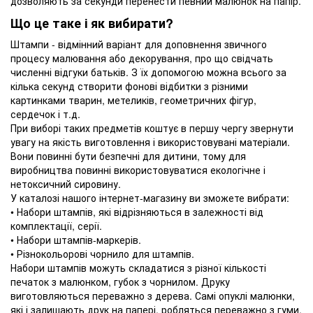
дозволяють за секунди перенести певний малюнок на папір.
Що це таке і як вибирати?
Штампи - відмінний варіант для доповнення звичного
процесу малювання або декорування, про що свідчать
численні відгуки батьків. З їх допомогою можна всього за
кілька секунд створити фонові відбитки з різними
картинками тварин, метеликів, геометричних фігур,
сердечок і т.д.
При виборі таких предметів коштує в першу чергу звернути
увагу на якість виготовлення і використовувані матеріали.
Вони повинні бути безпечні для дитини, тому для
виробництва повинні використовуватися екологічне і
нетоксичний сировину.
У каталозі нашого інтернет-магазину ви зможете вибрати:
• Набори штампів, які відрізняються в залежності від
комплектації, серії.
• Набори штампів-маркерів.
• Різнокольорові чорнило для штампів.
Набори штампів можуть складатися з різної кількості
печаток з малюнком, губок з чорнилом. Друку
виготовляються переважно з дерева. Самі опуклі малюнки,
які і залишають друк на папері, робляться переважно з гуми.