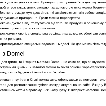
ься для готування в печі. Принцип приготування їжі в даному випадк
добляться також вилки, лопатки, за допомогою яких можна безпечно
ою конструкцію мул двох сіток, які закріплюються між собою спеці
е допускаючи пригорання. Грати можна перевертати.
рекомендується відштовхуватися від того, які продукти в основному
й можна щільно притискати шматочки.
росмажити овочі, є спеціальна решітка, яка дозволяє зберігати зовн
исних речовин.
ористовуються спеціальні подовжені моделі. Це дає можливість готув
и з Domel
 для гриля, то інтернет-магазин Domel - це саме те, що ви шукаєте
доступними цінами. У каталозі можна вивчити основні характеристики
єву, так і в будь-який інший місто України.
алювання вугілля в Києві можна зателефонувавши за номером теле
артери для розпалювання вугілля завжди актуальна на сайті. Якщо
ставшись чатом в правому нижньому кутку. В Інтернет магазині Dome