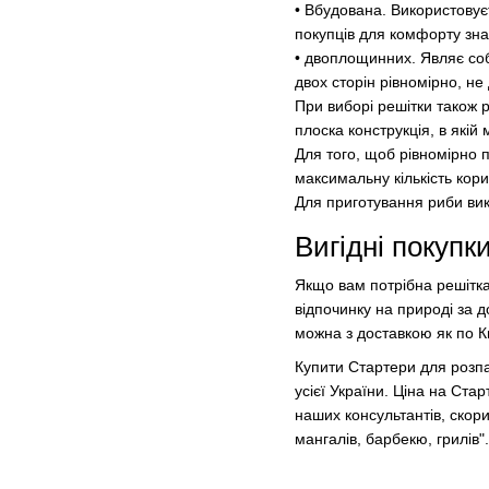
• Вбудована. Використовуєт
покупців для комфорту зна
• двоплощинних. Являє соб
двох сторін рівномірно, н
При виборі решітки також 
плоска конструкція, в які
Для того, щоб рівномірно п
максимальну кількість кор
Для приготування риби вик
Вигідні покупк
Якщо вам потрібна решітка
відпочинку на природі за 
можна з доставкою як по Ки
Купити Стартери для розп
усієї України. Ціна на Ст
наших консультантів, скори
мангалів, барбекю, грилів".