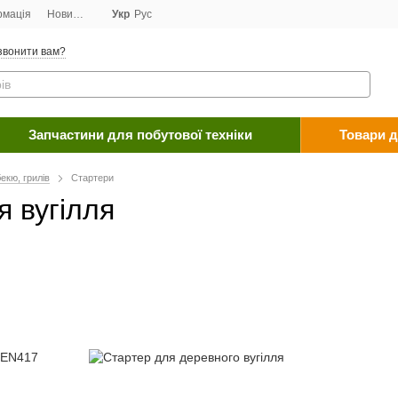
рмація
Новини
Договір публічної оферти
Укр
Рус
Програма лояльності
Пост
звонити вам?
Запчастини для побутової техніки
Товари д
екю, грилів
Стартери
 вугілля