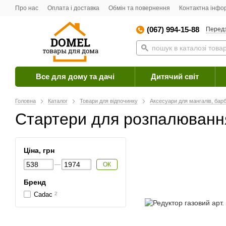
Про нас
Оплата і доставка
Обмін та повернення
Контактна інфо
(067) 994-15-88
Перед
Все для дому та дачі
Дитячий світ
Головна
Каталог
Товари для відпочинку
Аксесуари для мангалів, барб
Стартери для розпалювання
Ціна, грн
ОК
Бренд
Cadac
2