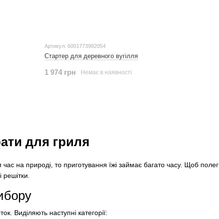
Артикул: 6001773982054
Стартер для деревного вугілля
1 974 грн
Немає в наявності
рати для гриля
час на природі, то приготування їжі займає багато часу. Щоб полег
 решітки.
ибору
іток. Виділяють наступні категорії: