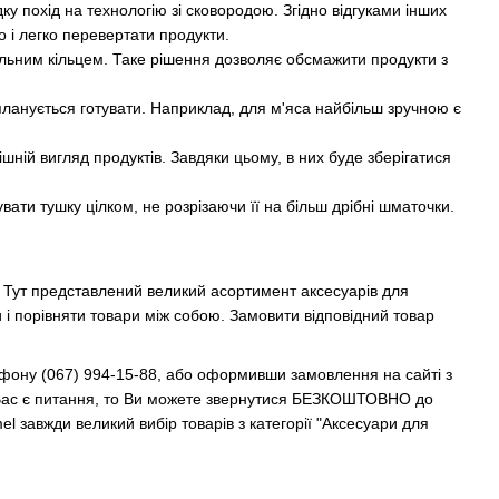
у похід на технологію зі сковородою. Згідно відгуками інших
 і легко перевертати продукти.
альним кільцем. Таке рішення дозволяє обсмажити продукти з
 планується готувати. Наприклад, для м'яса найбільш зручною є
ішній вигляд продуктів. Завдяки цьому, в них буде зберігатися
ати тушку цілком, не розрізаючи її на більш дрібні шматочки.
. Тут представлений великий асортимент аксесуарів для
 і порівняти товари між собою. Замовити відповідний товар
фону (067) 994-15-88, або оформивши замовлення на сайті з
 у Вас є питання, то Ви можете звернутися БЕЗКОШТОВНО до
l завжди великий вибір товарів з категорії "Аксесуари для