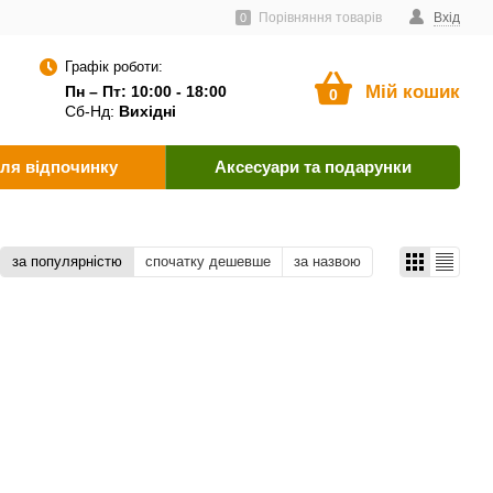
ачальникам
Угода користувача
Як оплатити?
Порівняння товарів
Вхід
0
Графік роботи:
Мій кошик
Пн – Пт: 10:00 - 18:00
0
Сб-Нд:
Вихідні
ля відпочинку
Аксесуари та подарунки
за популярністю
спочатку дешевше
за назвою