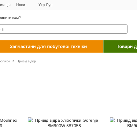
рмація
Новини
Договір публічної оферти
Укр
Рус
Програма лояльності
Пост
вонити вам?
Запчастини для побутової техніки
Товари д
бопічок
Привід відер