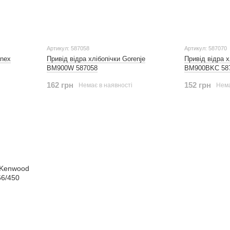
Артикул: 587058
Артикул: 587070
inex
Привід відра хлібопічки Gorenje
Привід відра х
BM900W 587058
BM900BKC 58
162 грн
152 грн
Немає в наявності
Нема