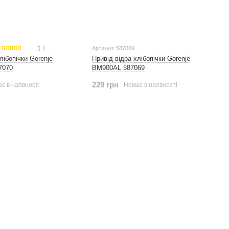
1
Артикул: 587069
Привід відра хлібопічки Gorenje
лібопічки Gorenje
BM900AL 587069
7070
229 грн
Немає в наявності
є в наявності