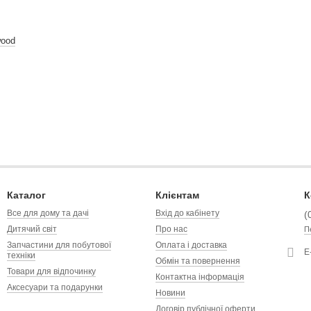
wood
Каталог
Клієнтам
К
Все для дому та дачі
Вхід до кабінету
(
Дитячий світ
Про нас
П
Запчастини для побутової
Оплата і доставка
Е
техніки
Обмін та повернення
Товари для відпочинку
Контактна інформація
Аксесуари та подарунки
Новини
Договір публічної оферти