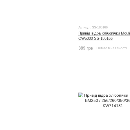
Артикул: SS-186166
Привід відра хлібопічки Moul
OW5000 SS-186166
389 грн
Немає в наявності