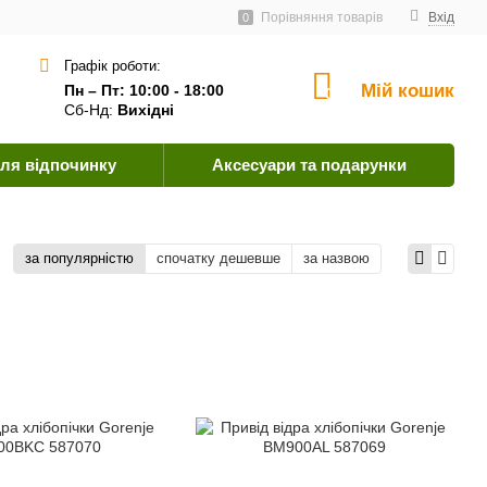
ачальникам
Угода користувача
Як оплатити?
Порівняння товарів
Вхід
0
Графік роботи:
Мій кошик
Пн – Пт: 10:00 - 18:00
0
Сб-Нд:
Вихідні
ля відпочинку
Аксесуари та подарунки
за популярністю
спочатку дешевше
за назвою