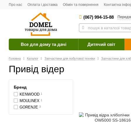
Про нас
Оплата і доставка
Обмін та повернення
Контактна інфо
(067) 994-15-88
Передз
Все для дому та дачі
Дитячий світ
Головна
Каталог
Запчастини для побутової техніки
Запчастини для хлі
Привід відер
Бренд
KENWOOD
1
MOULINEX
1
GORENJE
3