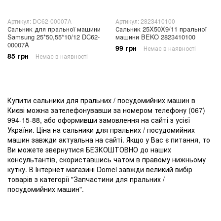
Артикул: DC62-00007A
Артикул: 2823410100
Сальник для пральної машини
Сальник 25X50X9/11 пральної
Samsung 25*50,55*10/12 DC62-
машини BEKO 2823410100
00007A
99 грн
Немає в наявності
85 грн
Немає в наявності
Купити сальники для пральних / посудомийних машин в
Києві можна зателефонувавши за номером телефону (067)
994-15-88, або оформивши замовлення на сайті з усієї
України. Ціна на сальники для пральних / посудомийних
машин завжди актуальна на сайті. Якщо у Вас є питання, то
Ви можете звернутися БЕЗКОШТОВНО до наших
консультантів, скориставшись чатом в правому нижньому
кутку. В Інтернет магазині Domel завжди великий вибір
товарів з категорії "Запчастини для пральних /
посудомийних машин".