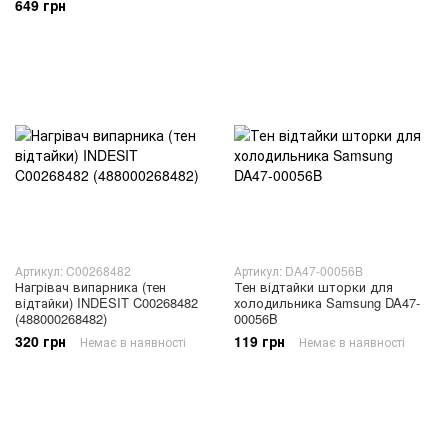
649 грн
Артикул: C00268482
Артикул: DA47-00056B
Нагрівач випарника (тен
Тен відтайки шторки для
відтайки) INDESIT C00268482
холодильника Samsung DA47-
(488000268482)
00056B
320 грн
119 грн
Немає в наявності
Немає в наявності