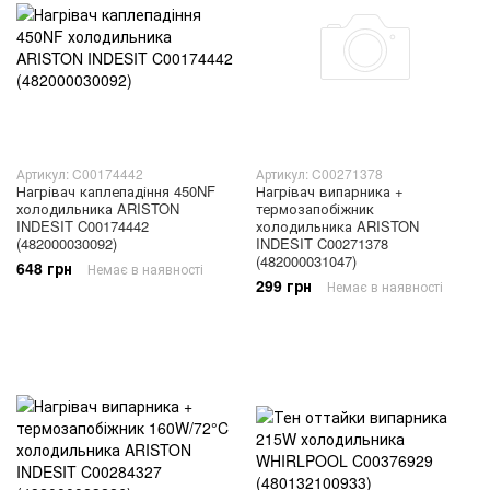
Артикул: C00174442
Артикул: C00271378
Нагрівач каплепадіння 450NF
Нагрівач випарника +
холодильника ARISTON
термозапобіжник
INDESIT C00174442
холодильника ARISTON
(482000030092)
INDESIT C00271378
(482000031047)
648 грн
Немає в наявності
299 грн
Немає в наявності