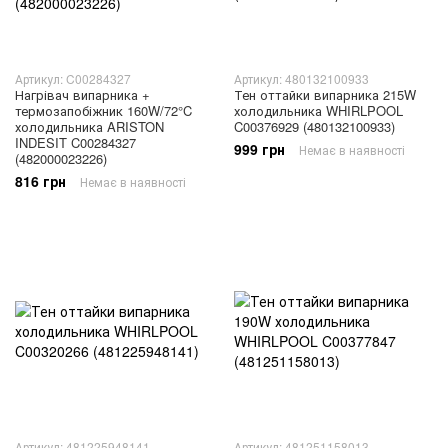
Артикул: C00284327
Артикул: 480132100933
Нагрівач випарника +
Тен оттайки випарника 215W
термозапобіжник 160W/72°C
холодильника WHIRLPOOL
холодильника ARISTON
C00376929 (480132100933)
INDESIT C00284327
999 грн
Немає в наявності
(482000023226)
816 грн
Немає в наявності
Артикул: 481225948141
Артикул: 481251158013