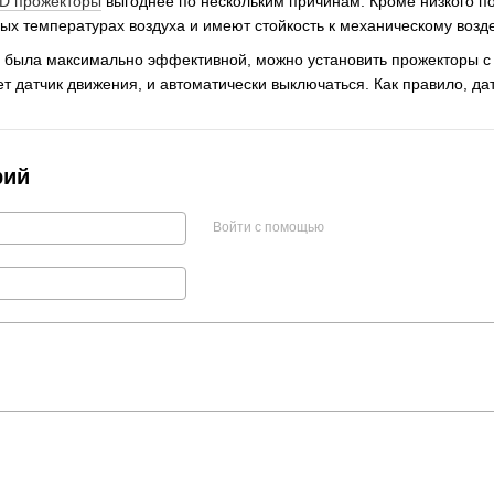
D прожекторы
выгоднее по нескольким причинам. Кроме низкого п
ых температурах воздуха и имеют стойкость к механическому возд
я была максимально эффективной, можно установить прожекторы с 
ет датчик движения, и автоматически выключаться. Как правило, д
рий
Войти с помощью