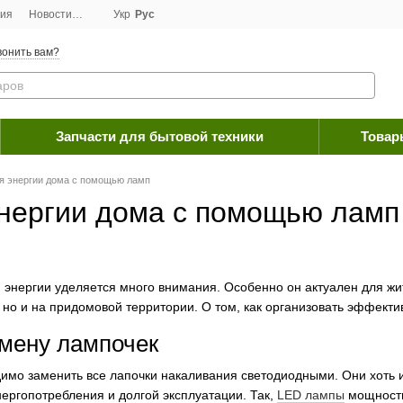
ция
Новости
Договор публичной оферты
Укр
Рус
Программа лояльности
Пос
онить вам?
Запчасти для бытовой техники
Товар
я энергии дома с помощью ламп
нергии дома с помощью ламп
 энергии уделяется много внимания. Особенно он актуален для жи
 но и на придомовой территории. О том, как организовать эффекти
мену лампочек
имо заменить все лапочки накаливания светодиодными. Они хоть и
энергопотребления и долгой эксплуатации. Так,
LED лампы
мощность