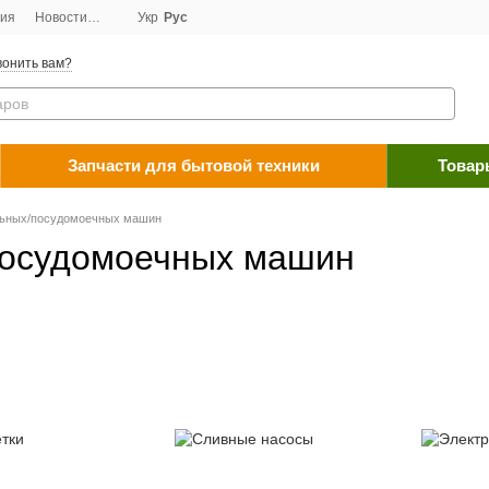
ция
Новости
Договор публичной оферты
Укр
Рус
Программа лояльности
Пос
онить вам?
Запчасти для бытовой техники
Товар
льных/посудомоечных машин
посудомоечных машин