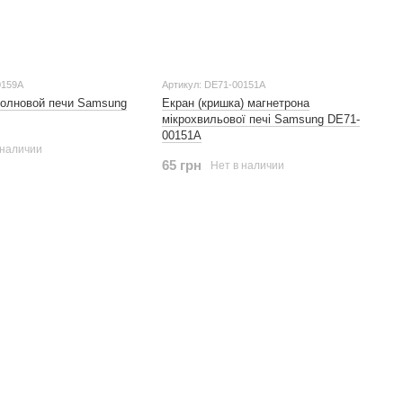
0159A
Артикул: DE71-00151A
олновой печи Samsung
Екран (кришка) магнетрона
мікрохвильової печі Samsung DE71-
00151A
 наличии
65 грн
Нет в наличии