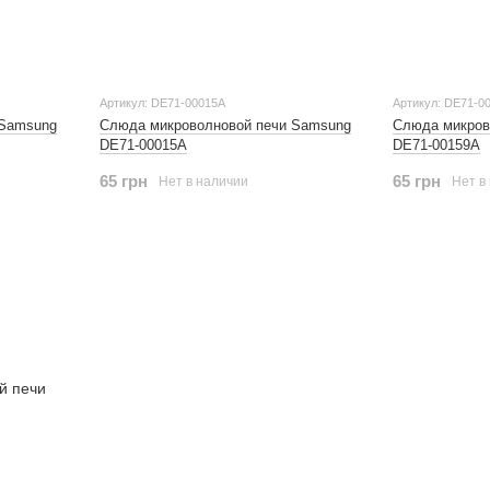
Артикул: DE71-00015A
Артикул: DE71-0
 Samsung
Слюда микроволновой печи Samsung
Слюда микров
DE71-00015A
DE71-00159A
65 грн
65 грн
Нет в наличии
Нет в