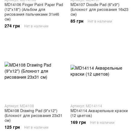
MD14106 Finger Paint Paper Pad
MD4107 Doodle Pad (6"x9")
(12"x18") (Альбом для
(Блокнот для рисования 16х23
рисования пальчиками 31х46
см)
см)
85 грн
Нет в наличии
274 грн
Нет в наличии
Артикул: MD4108
Артикул: MD14114
MD4108 Drawing Pad (9"x12")
MD14114 Акварельные краски
(Блокнот для рисования 23х31
(12 цветов)
см)
169 грн
Нет в наличии
125 грн
Нет в наличии