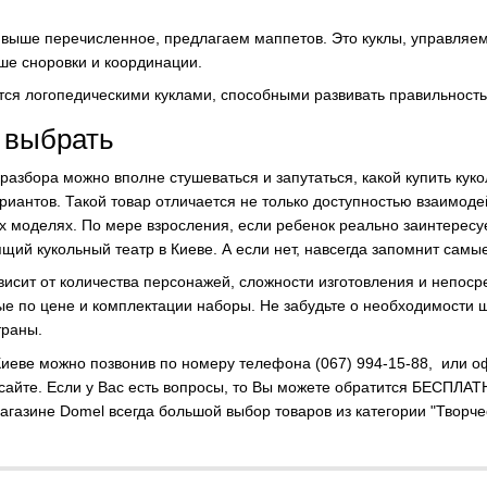
 выше перечисленное, предлагаем маппетов. Это куклы, управляе
ше сноровки и координации.
ся логопедическими куклами, способными развивать правильност
 выбрать
разбора можно вполне стушеваться и запутаться, какой купить куко
риантов. Такой товар отличается не только доступностью взаимоде
х моделях. По мере взросления, если ребенок реально заинтерес
щий кукольный театр в Киеве. А если нет, навсегда запомнит самы
ависит от количества персонажей, сложности изготовления и непос
е по цене и комплектации наборы. Не забудьте о необходимости ш
траны.
 Киеве можно позвонив по номеру телефона (067) 994-15-88, или о
а сайте. Если у Вас есть вопросы, то Вы можете обратится БЕСПЛА
агазине Domel всегда большой выбор товаров из категории "Творче