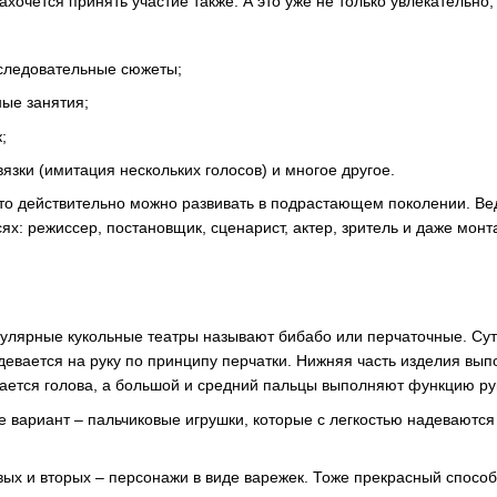
хочется принять участие также. А это уже не только увлекательно,
следовательные сюжеты;
ные занятия;
;
язки (имитация нескольких голосов) и многое другое.
, что действительно можно развивать в подрастающем поколении. В
сях: режиссер, постановщик, сценарист, актер, зритель и даже мон
улярные кукольные театры называют бибабо или перчаточные. Суть
евается на руку по принципу перчатки. Нижняя часть изделия вы
ается голова, а большой и средний пальцы выполняют функцию рук.
вариант – пальчиковые игрушки, которые с легкостью надеваются н
ых и вторых – персонажи в виде варежек. Тоже прекрасный спосо