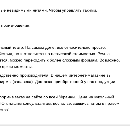
мые невидимыми нитями. Чтобы управлять такими,
ь произношения.
льный театр. На самом деле, все относительно просто.
йствия, но и относительно невысокой стоимостью. Речь о
уется, можно переходить к более сложным формам. Возможно,
е яркие моменты.
редственно производителя. В нашем интернет-магазине вы
ирмы (занавеса). Доставка приобретенной у нас продукции
формив заказ на сайте со всей Украины. Цена на кукольный
ТНО к нашим консультантам, воспользовавшись чатом в правом
ство".