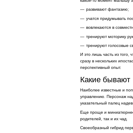
какой-то момент малышу за
развивают фантазию;
учатся придумывать по
вовлекаются в совмест
тренируют моторику рук
тренируют голосовые св
И это лишь часть из того
сразу в нескольких ипоста
перспективный опыт.
Какие бывают
Наиболее известные и поп
управлению. Персонаж над
указательный палец надев
Еще проще и миниатюрнее 
родителей, так и их чад.
Своеобразный гибрид перв