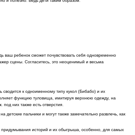
 но и полезно. Ведь дети таким образом:
едь ваш ребенок сможет почувствовать себя одновременно
тажер сцены. Согласитесь, это неоценимый и весьма
 сводится к одноименному типу кукол (Бибабо) и их
полняет функцию туловища, имитируя верхнюю одежду, на
 под них также есть отверстия.
а детские пальчики и могут также замечательно развлечь, как
б придумывания историй и их обыгрыша, особенно, для самых