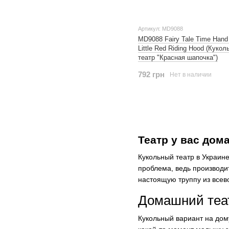
Артикул: MD9088
MD9088 Fairy Tale Time Hand
Little Red Riding Hood (Куко
театр "Красная шапочка")
792 грн
Нет в наличии
Театр у вас дом
Кукольный театр в Украине
проблема, ведь производи
настоящую труппу из все
Домашний теат
Кукольный вариант на дому