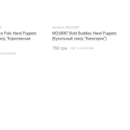
2
Артикул: MD19087
e Pals Hand Puppets
MD19087 Bold Buddies Hand Puppets
атр "Королевская
(Кукольный театр "Киногерои")
792 грн
Нет в наличии
в наличии