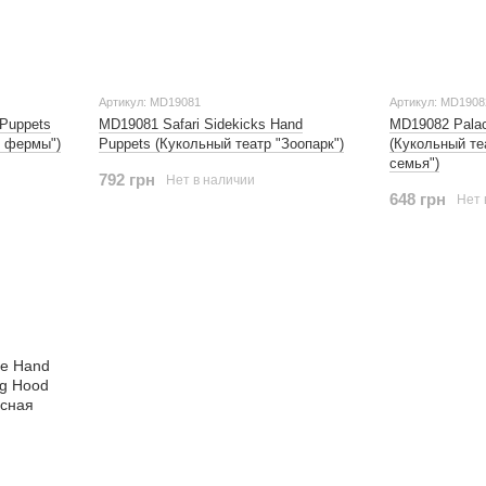
Артикул: MD19081
Артикул: MD1908
Puppets
MD19081 Safari Sidekicks Hand
MD19082 Palac
е фермы")
Puppets (Кукольный театр "Зоопарк")
(Кукольный те
семья")
792 грн
Нет в наличии
648 грн
Нет 