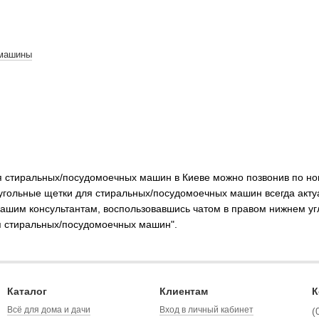
 машины
я стиральных/посудомоечных машин в Киеве можно позвонив по но
 угольные щетки для стиральных/посудомоечных машин всегда актуа
шим консультантам, воспользовавшись чатом в правом нижнем угл
ля стиральных/посудомоечных машин".
Каталог
Клиентам
К
Всё для дома и дачи
Вход в личный кабинет
(