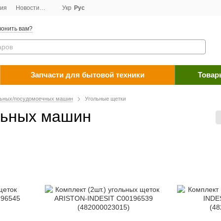
ция
Новости
Договор публичной оферты
Укр
Рус
Программа лояльности
Пос
онить вам?
Запчасти для бытовой техники
Товар
льных/посудомоечных машин
Угольные щетки
льных машин