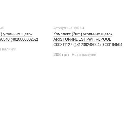
540
Артикул: C00194594
.) угольных щеток
Комплект (2шт.) угольных щеток
6540 (482000030262)
ARISTON-INDESIT-WHIRLPOOL
C00311127 (481236248004), C00194594
в наличии
208 грн
Нет в наличии