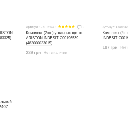
Артикул: C00196539
2
Артикул: C00196
ARISTON
Комплект (2шт
Комплект (2шт.) угольных щеток
83325)
INDESIT C0019
ARISTON-INDESIT C00196539
(482000023015)
197 грн
Нет 
239 грн
Нет в наличии