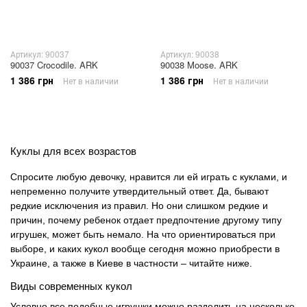
Артикул: 90037
Артикул: 90038
90037 Crocodile. ARK
90038 Moose. ARK
1 386 грн
1 386 грн
Нет в наличии
Нет в наличии
Куклы для всех возрастов
Спросите любую девочку, нравится ли ей играть с куклами, и
непременно получите утвердительный ответ. Да, бывают
редкие исключения из правил. Но они слишком редкие и
причин, почему ребенок отдает предпочтение другому типу
игрушек, может быть немало. На что ориентироваться при
выборе, и каких кукол вообще сегодня можно приобрести в
Украине, а также в Киеве в частности – читайте ниже.
Виды современных кукол
Условно все подобные игрушки можно разделить на несколько