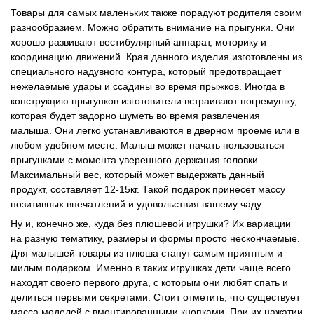
Товары для самых маленьких также порадуют родителя своим
разнообразием. Можно обратить внимание на прыгунки. Они
хорошо развивают вестибулярный аппарат, моторику и
координацию движений. Края данного изделия изготовлены из
специального надувного контура, который предотвращает
нежелаемые удары и ссадины во время прыжков. Иногда в
конструкцию прыгунков изготовители встраивают погремушку,
которая будет задорно шуметь во время развлечения
малыша. Они легко устанавливаются в дверном проеме или в
любом удобном месте. Малыш может начать пользоваться
прыгунками с момента уверенного держания головки.
Максимальный вес, который может выдержать данный
продукт, составляет 12-15кг. Такой подарок принесет массу
позитивных впечатлений и удовольствия вашему чаду.
Ну и, конечно же, куда без плюшевой игрушки? Их вариации
на разную тематику, размеры и формы просто нескончаемые.
Для малышей товары из плюша станут самым приятным и
милым подарком. Именно в таких игрушках дети чаще всего
находят своего первого друга, с которым они любят спать и
делиться первыми секретами. Стоит отметить, что существует
масса моделей с вмонтированными кнопками. При их нажатии