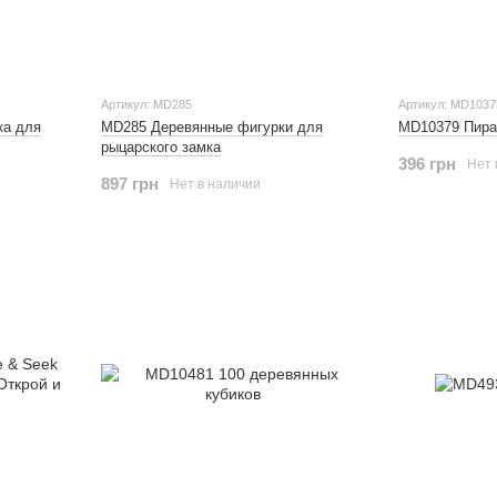
Артикул: MD285
Артикул: MD1037
ка для
MD285 Деревянные фигурки для
MD10379 Пира
рыцарского замка
396 грн
Нет 
897 грн
Нет в наличии