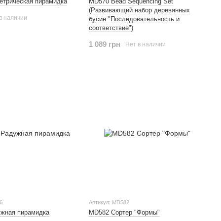
етрическая пирамидка
MD570 Bead Sequencing Set
(Развивающий набор деревянных
в наличии
бусин "Последовательность и
соответствие")
1 089 грн
Нет в наличии
6
Артикул: MD582
жная пирамидка
MD582 Сортер "Формы"