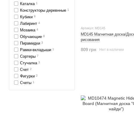
Каталка
1
Конструкторы деревнные
1
Кубики
9
Лабиринт
4
Артикул: MD145
Мозаика
4
MD145 Магнитная доска/Дос
Обучающие
8
рисования
Пирамидки
3
809 грн
Рамки-вкладыши
1
Нет в наличии
Сортеры
7
Стучалка
3
Счет
2
Фигурки
2
Счеты
1