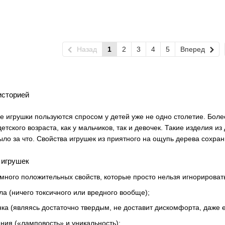
Назад
1
2
3
4
5
Вперед
историей
 игрушки пользуются спросом у детей уже не одно столетие. Более
етского возраста, как у мальчиков, так и девочек. Такие изделия 
ыло за что. Свойства игрушек из приятного на ощупь дерева сохран
 игрушек
 много положительных свойств, которые просто нельзя игнорироват
а (ничего токсичного или вредного вообще);
ка (являясь достаточно твердым, не доставит дискомфорта, даже 
ения («ламповость» и уникальность);