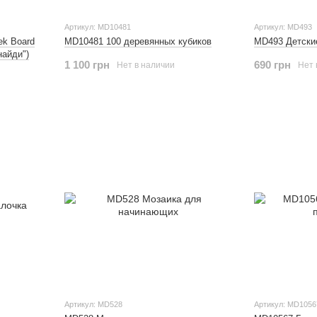
Артикул: MD10481
Артикул: MD493
ek Board
MD10481 100 деревянных кубиков
MD493 Детски
найди")
1 100 грн
690 грн
Нет в наличии
Нет 
Артикул: MD528
Артикул: MD1056