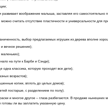
ции;
 и развивает воображение малыша, заставляя его самостоятельно п
 можно считать отсутствие пластичности и универсальности для пр
аниченность, выбор предлагаемых игрушек из дерева вполне хорош
 и вечное решение);
 маленьких);
чало на пути к Барби и Сэнди);
е одна классика, которую проходят все дети);
азных возрастов);
шенные копии, вплоть до целых домов);
етей постарше, с разделением по полу).
краски и многое другое – глаза разбегаются. В продаже нынешних
и готовы ли вы заплатить указанную цену.