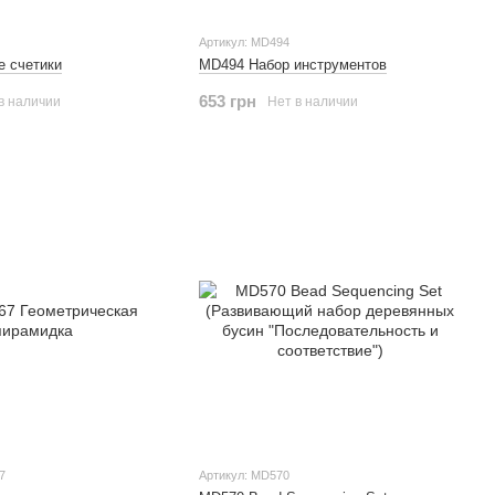
Артикул: MD494
е счетики
MD494 Набор инструментов
653 грн
в наличии
Нет в наличии
7
Артикул: MD570