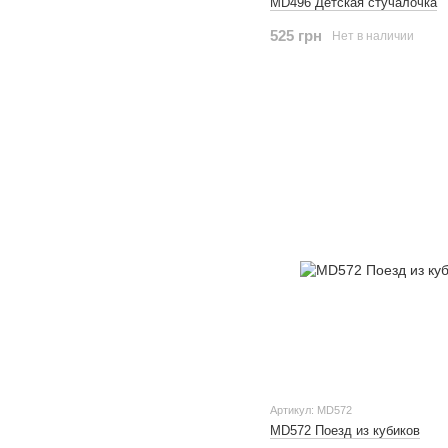
MD496 Детская стучалочка
525 грн
Нет в наличии
Артикул: MD572
MD572 Поезд из кубиков