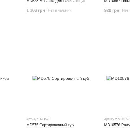
MD528 Мозаика для начинающих
MD10567 Геом
1 106 грн
920 грн
Нет в наличии
Нет 
Артикул: MD575
Артикул: MD1057
MD575 Сортировочный куб
MD10576 Раду