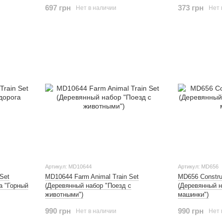
697 грн
373 грн
Нет в наличии
Нет 
Артикул: MD10644
Артикул: MD656
Set
MD10644 Farm Animal Train Set
MD656 Construc
а "Горный
(Деревянный набор "Поезд с
(Деревянный 
животными")
машинки")
990 грн
990 грн
Нет в наличии
Нет 