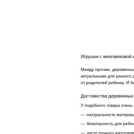
Игрушки с многовековой 
Между прочим, деревянные
актуальными для разного д
от родителей ребенку. И б
Достоинства деревянных
У подобного товара очень
натуральность материал
безопасность для ребен
часто ручного изготовл