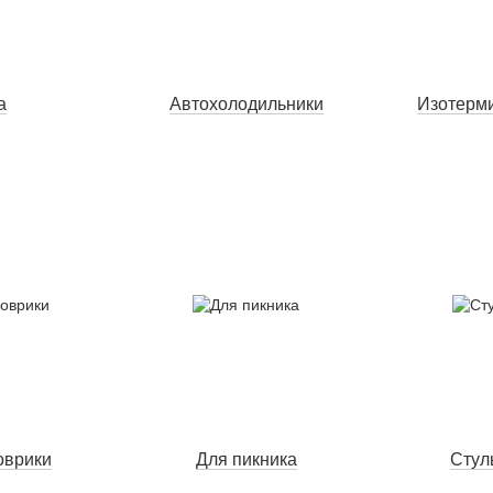
а
Автохолодильники
Изотерми
оврики
Для пикника
Стул