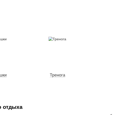
шки
Тренога
о отдыха