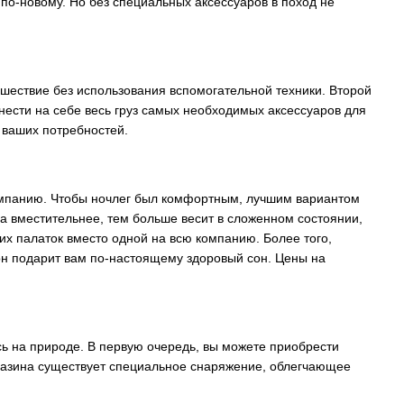
 по-новому. Но без специальных аксессуаров в поход не
ешествие без использования вспомогательной техники. Второй
нести на себе весь груз самых необходимых аксессуаров для
 ваших потребностей.
компанию. Чтобы ночлег был комфортным, лучшим вариантом
она вместительнее, тем больше весит в сложенном состоянии,
их палаток вместо одной на всю компанию. Более того,
он подарит вам по-настоящему здоровый сон. Цены на
сь на природе. В первую очередь, вы можете приобрести
агазина существует специальное снаряжение, облегчающее