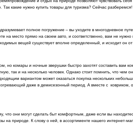
е времяпровождение и отдых на природе позволяют чувствовать себя
. Так какие нужно купить товары для туризма? Сейчас разберемся!
одразумевает полное погружение – вы уходите в многодневное пут
е на место прямо на своем авто, и соответственно, вам не нужно 
обходимых вещей существует вполне определенный, и исходит он от
бом, но комары и ночные зверушки быстро захотят составить вам 
ную, так и на несколько человек. Однако стоит помнить, что чем 
одходящим вариантом может оказаться покупка нескольких небольш
согревающий даже в демисезонный период. А вместе с ковриком, 
му, что они могут сделать быт комфортным, даже если вы находите
езы на природе. К слову о ней, в ассортименте нашего интернет-м