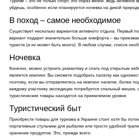
Туризм – это не только спорт, это образ жизни, ведь активно
уйдешь, особенно если планируется ночевка на дикой природе
В поход – самое необходимое
Существует несколько вариантов активного отдыха. Первый п
вариант подарит значительно больше комфорта – вы приезжает
туриста (а их может быть много). В любом случае, список не
Ночевка
Конечно, можно устроить романтику и спать под открытым не
является кемпинг. Вы сможете подобрать палатку как одномест
поэтому, если вы отправляетесь на кемпинг налегке, более п
каждому участнику экспедиции потребуется спальный мешок, 
туристические товары находятся на приемлемом уровне.
Туристический быт
Приобрести товары для туризма в Украине стоит хотя бы пото
портативные стульчики для рыбалки или просто удобной трап
хранение продуктов. Это, прежде всего: