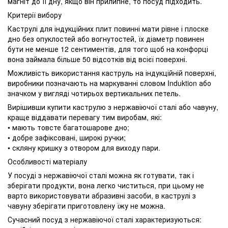
магніт до її дну, якщо він прилипне, то посуд підходить.
Критерії вибору
Каструлі для індукційних плит повинні мати рівне і плоске
дно без опуклостей або вогнутостей, їх діаметр повинен
бути не менше 12 сентиментів, для того щоб на конфорці
вона займала більше 50 відсотків від всієї поверхні.
Можливість використання каструль на індукційній поверхні,
виробники позначають на маркуванні словом Induktion або
значком у вигляді чотирьох вертикальних петель.
Вирішивши купити каструлю з нержавіючої сталі або чавуну,
краще віддавати перевагу тим виробам, які:
• мають товсте багатошарове дно;
• добре зафіксовані, широкі ручки;
• скляну кришку з отвором для виходу пари.
Особливості матеріалу
У посуді з нержавіючої сталі можна як готувати, так і
зберігати продукти, вона легко чиститься, при цьому не
варто використовувати абразивні засоби, в каструлі з
чавуну зберігати приготовлену їжу не можна.
Сучасний посуд з нержавіючої сталі характеризуються: