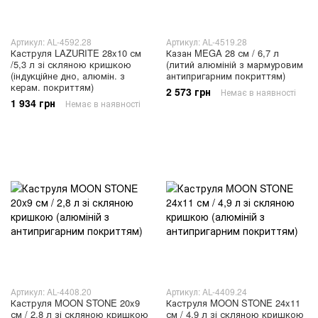
Артикул: AL-4592.28
Артикул: AL-4519.28
Каструля LAZURITE 28x10 см
Казан MEGA 28 см / 6,7 л
/5,3 л зі скляною кришкою
(литий алюміній з мармуровим
(індукційне дно, алюмін. з
антипригарним покриттям)
керам. покриттям)
2 573 грн
Немає в наявності
1 934 грн
Немає в наявності
Артикул: AL-4408.20
Артикул: AL-4409.24
Каструля MOON STONE 20x9
Каструля MOON STONE 24x11
см / 2,8 л зі скляною кришкою
см / 4,9 л зі скляною кришкою