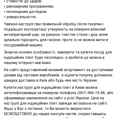
• стійкістю до ударів;
• рівномірним прогріванням;
• нескладним доглядом;
• універсальністю.
Чавунні каструлі при правильній обробці після покупки і
подальшої експлуатації утворюють на поверхні власний
антипригарний шар, за рахунок товстих стінок і дна, вони
ідеально підходять для гасіння, проте їх не можна мити в
посудомийній машині.
Знаючи основні особливості, замовити та купити посуд для
індукційних плит буде нескладно, а зробити це можна в
нашому інтернет-магазині.
На сайті представлений великий асортимент за доступними
цінами від світових виробників, а оцінити покупку допоможе
швидка доставка в Київ або будь-яке місто України.
Купити каструлі для індукційних плит в Києві можна
зателефонувавши за номером телефону (067) 994-15-88, або
оформивши замовлення на сайті з усієї України. Ціна на
каструлі для індукційних плит завжди актуальна на сайті.
Якщо у Вас є питання, то Ви можете звернутися
БЕЗКОШТОВНО до наших консультантів, скориставшись