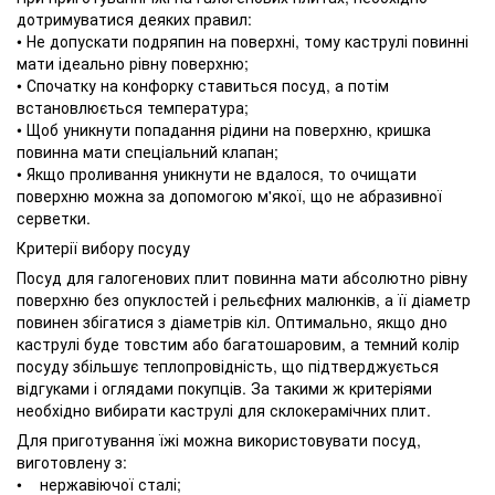
дотримуватися деяких правил:
• Не допускати подряпин на поверхні, тому каструлі повинні
мати ідеально рівну поверхню;
• Спочатку на конфорку ставиться посуд, а потім
встановлюється температура;
• Щоб уникнути попадання рідини на поверхню, кришка
повинна мати спеціальний клапан;
• Якщо проливання уникнути не вдалося, то очищати
поверхню можна за допомогою м'якої, що не абразивної
серветки.
Критерії вибору посуду
Посуд для галогенових плит повинна мати абсолютно рівну
поверхню без опуклостей і рельєфних малюнків, а її діаметр
повинен збігатися з діаметрів кіл. Оптимально, якщо дно
каструлі буде товстим або багатошаровим, а темний колір
посуду збільшує теплопровідність, що підтверджується
відгуками і оглядами покупців. За такими ж критеріями
необхідно вибирати каструлі для склокерамічних плит.
Для приготування їжі можна використовувати посуд,
виготовлену з:
• нержавіючої сталі;