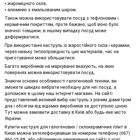
• жароміцного скла;
• алюмінію з емальованим шаром.
Також можна використовувати посуд з тефлоновим і
керамічним покриттям, проте бажано, щоб воно було
значної товщини, в іншому випадку посуд може
деформуватися.
При використанні каструль із жаростійкого скла і кераміки,
через низьку теплопровідність цих матеріалів, час на
приготування може збільшитися.
Багато виробників на маркуванні вказують, на яких
поверхнях можна використовувати посуд.
Знаючи основні особливості галогеновой техніки, ви
зможете швидко вибрати необхідну для неї посуд, а
допоможе в цьому наш інтернет-магазин. На сайті
представлений великий вибір каструль з різним діаметром
дна і обсягом від відомих виробників за доступною ціною.
Тут можна замовити доставку в Київ або будь-яке місто
України.
Купити каструлі для галогенових / склокерамічних плит в
Києві можна зателефонувавши за номером телефону (067)
994-15-88, або оформивши замовлення на сайті з усієї