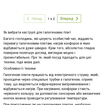
Назад
Вперед
1 з 2
Як вибрати каструлі для галогенових плит
Багато господинь, які цінують особистий час, віддають
перевагу галогеновим плитам, нагрів конфорок в яких
відбувається дуже швидко. Крім того, абсолютно гладка
поверхня полегшує догляд, виглядає модно і
презентабельно. Про те, який посуд підходить для цієї
техніки, піде мова далі.
Особливості техніки
Галогенові плити працюють від електричного струму, який,
проходячи через спеціальні трубки з галогеном, сприяє
тому, що виділяється інфрачервоне випромінювання і
відбувається нагрів. При нагріванні, конфорки стають
червоного кольору, за допомогою сенсорних або механічних
кнопок можна проводити регулювання температури.
При приготуванні їжі на галогенових плитах, необхідно