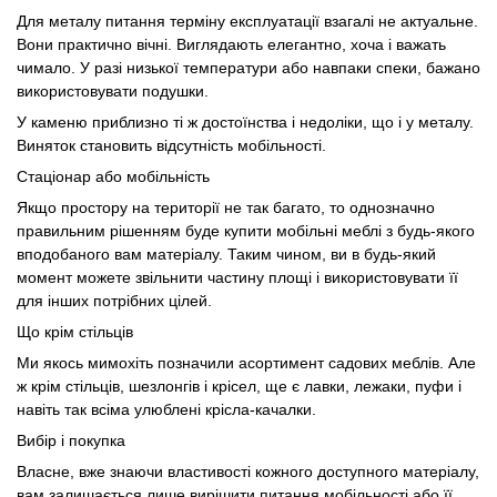
Для металу питання терміну експлуатації взагалі не актуальне.
Вони практично вічні. Виглядають елегантно, хоча і важать
чимало. У разі низької температури або навпаки спеки, бажано
використовувати подушки.
У каменю приблизно ті ж достоїнства і недоліки, що і у металу.
Виняток становить відсутність мобільності.
Стаціонар або мобільність
Якщо простору на території не так багато, то однозначно
правильним рішенням буде купити мобільні меблі з будь-якого
вподобаного вам матеріалу. Таким чином, ви в будь-який
момент можете звільнити частину площі і використовувати її
для інших потрібних цілей.
Що крім стільців
Ми якось мимохіть позначили асортимент садових меблів. Але
ж крім стільців, шезлонгів і крісел, ще є лавки, лежаки, пуфи і
навіть так всіма улюблені крісла-качалки.
Вибір і покупка
Власне, вже знаючи властивості кожного доступного матеріалу,
вам залишається лише вирішити питання мобільності або її