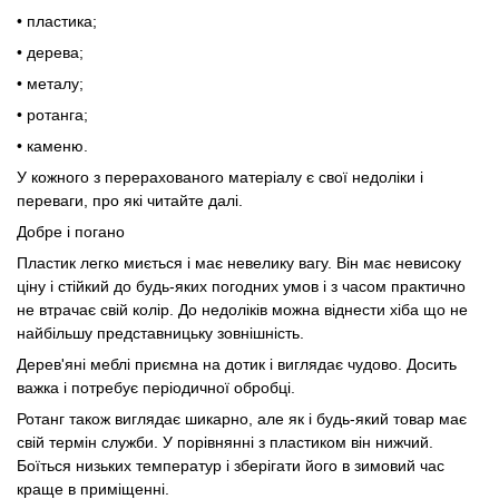
• пластика;
• дерева;
• металу;
• ротанга;
• каменю.
У кожного з перерахованого матеріалу є свої недоліки і
переваги, про які читайте далі.
Добре і погано
Пластик легко миється і має невелику вагу. Він має невисоку
ціну і стійкий до будь-яких погодних умов і з часом практично
не втрачає свій колір. До недоліків можна віднести хіба що не
найбільшу представницьку зовнішність.
Дерев'яні меблі приємна на дотик і виглядає чудово. Досить
важка і потребує періодичної обробці.
Ротанг також виглядає шикарно, але як і будь-який товар має
свій термін служби. У порівнянні з пластиком він нижчий.
Боїться низьких температур і зберігати його в зимовий час
краще в приміщенні.