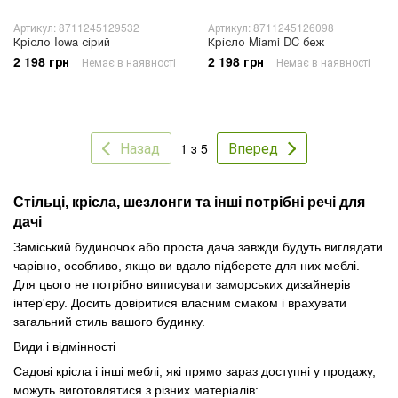
Артикул: 8711245129532
Артикул: 8711245126098
Крісло Iowa сірий
Крісло Miami DC беж
2 198 грн
2 198 грн
Немає в наявності
Немає в наявності
Назад
Вперед
1 з 5
Стільці, крісла, шезлонги та інші потрібні речі для
дачі
Заміський будиночок або проста дача завжди будуть виглядати
чарівно, особливо, якщо ви вдало підберете для них меблі.
Для цього не потрібно виписувати заморських дизайнерів
інтер'єру. Досить довіритися власним смаком і врахувати
загальний стиль вашого будинку.
Види і відмінності
Садові крісла і інші меблі, які прямо зараз доступні у продажу,
можуть виготовлятися з різних матеріалів: