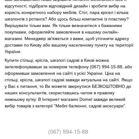
відсутності, підібрати відповідний дизайн і зробити вибір на
користь конкретного набору меблів. Стіл, пара крісел і кілька
шезлонгів з ротанга? Або щось більш компактне із пластику?
Вирішувати тільки вам. Як тільки визначитеся з бажаними
покупками, оформляйте замовлення в нашому онлайн-
магазині. Менеджер зв'яжеться з вами, щоб уточнити адресу
доставки по Києву або вашому населеному пункту на території
України.
Купити стільці, крісла, шезлогі садові в Києві можна
зателефонувавши за номером телефону (067) 994-15-88, або
оформивши замовлення на сайті з усієї України. Ціна на
стільці, крісла, шезлогі садові завжди актуальна на сайті. Якщо
у Вас є питання, то Ви можете звернутися БЕЗКОШТОВНО до
наших консультантів, скориставшись чатом в правому
нижньому кутку. В Інтернет магазині Domel завжди великий
вибір товарів з категорії "Меблі балконні, садові аксесуари".
(067) 994-15-88