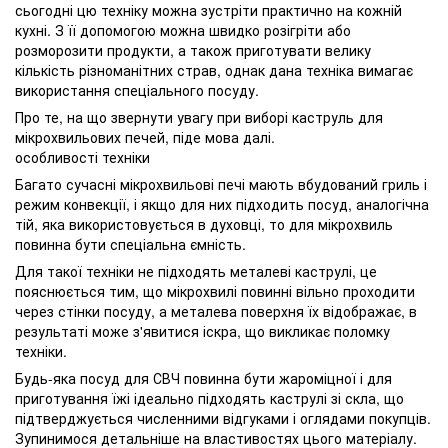
сьогодні цю техніку можна зустріти практично на кожній
кухні. З її допомогою можна швидко розігріти або
розморозити продукти, а також приготувати велику
кількість різноманітних страв, однак дана техніка вимагає
використання спеціального посуду.
Про те, на що звернути увагу при виборі каструль для
мікрохвильових печей, піде мова далі.
особливості техніки
Багато сучасні мікрохвильові печі мають вбудований гриль і
режим конвекції, і якщо для них підходить посуд, аналогічна
тій, яка використовується в духовці, то для мікрохвиль
повинна бути спеціальна ємність.
Для такої техніки не підходять металеві каструлі, це
пояснюється тим, що мікрохвилі повинні вільно проходити
через стінки посуду, а металева поверхня їх відображає, в
результаті може з'явитися іскра, що викликає поломку
техніки.
Будь-яка посуд для СВЧ повинна бути жароміцної і для
приготування їжі ідеально підходять каструлі зі скла, що
підтверджується численними відгуками і оглядами покупців.
Зупинимося детальніше на властивостях цього матеріалу.