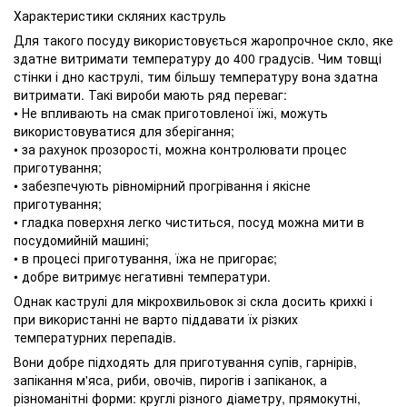
Характеристики скляних каструль
Для такого посуду використовується жаропрочное скло, яке
здатне витримати температуру до 400 градусів. Чим товщі
стінки і дно каструлі, тим більшу температуру вона здатна
витримати. Такі вироби мають ряд переваг:
• Не впливають на смак приготовленої їжі, можуть
використовуватися для зберігання;
• за рахунок прозорості, можна контролювати процес
приготування;
• забезпечують рівномірний прогрівання і якісне
приготування;
• гладка поверхня легко чиститься, посуд можна мити в
посудомийній машині;
• в процесі приготування, їжа не пригорає;
• добре витримує негативні температури.
Однак каструлі для мікрохвильовок зі скла досить крихкі і
при використанні не варто піддавати їх різких
температурних перепадів.
Вони добре підходять для приготування супів, гарнірів,
запікання м'яса, риби, овочів, пирогів і запіканок, а
різноманітні форми: круглі різного діаметру, прямокутні,