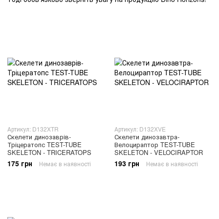
Артикул: D132XTR
Артикул: D132XVE
Скелети динозаврів-
Скелети динозавтра-
Тріцератопс TEST-TUBE
Велоцираптор TEST-TUBE
SKELETON - TRICERATOPS
SKELETON - VELOCIRAPTOR
175 грн
193 грн
Немає в наявності
Немає в наявності