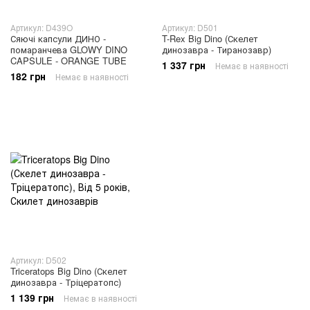
Артикул: D439O
Артикул: D501
Сяючі капсули ДИНО -
T-Rex Big Dino (Скелет
помаранчева GLOWY DINO
динозавра - Тиранозавр)
CAPSULE - ORANGE TUBE
1 337 грн
Немає в наявності
182 грн
Немає в наявності
Артикул: D502
Triceratops Big Dino (Скелет
динозавра - Тріцератопс)
1 139 грн
Немає в наявності