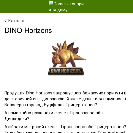
Каталог
DINO Horizons
Продукція Dino Horizons запрошує всіх бажаючих поринути в
доісторичний світ динозаврів. Хочете дізнатися відмінності
Велосераптора від Еуціфала і Трицератопса?
А самостійно розкопати скелет Тіронозавра або
Диплодоки?
А зібрати метровий скелет Тіронозавра або Трицератопса?
Тоді обов'язково зверніть увагу на продукцію Dino Horizons!