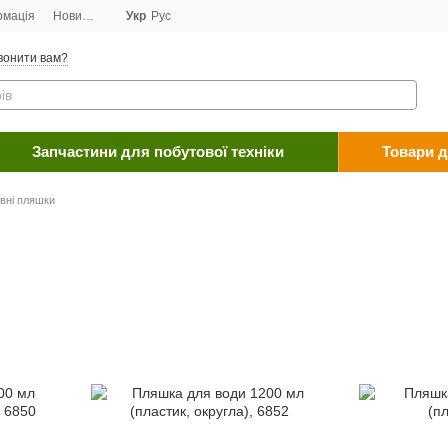
рмація
Новини
Договір публічної оферти
Укр
Рус
Програма лояльності
Пост
вонити вам?
Запчастини для побутової техніки
Товари д
вні пляшки