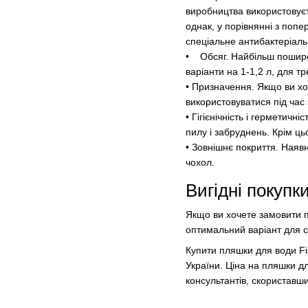
виробництва використовуєть
однак, у порівнянні з попе
спеціальне антибактеріаль
• Обсяг. Найбільш поширен
варіанти на 1-1,2 л, для тр
• Призначення. Якщо ви хо
використовуватися під час
• Гігієнічність і герметич
пилу і забруднень. Крім ць
• Зовнішнє покриття. Наяв
чохол.
Вигідні покупк
Якщо ви хочете замовити п
оптимальний варіант для се
Купити пляшки для води F
України. Ціна на пляшки 
консультантів, скориставши