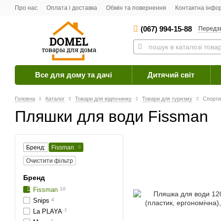
Про нас
Оплата і доставка
Обмін та повернення
Контактна інфо
(067) 994-15-88
Передз
Все для дому та дачі
Дитячий світ
Головна
Каталог
Товари для відпочинку
Товари для туризму
Спорти
Пляшки для води Fissman
Бренд:
Fissman
Очистити фільтр
Бренд
Fissman
10
Snips
4
La PLAYA
7