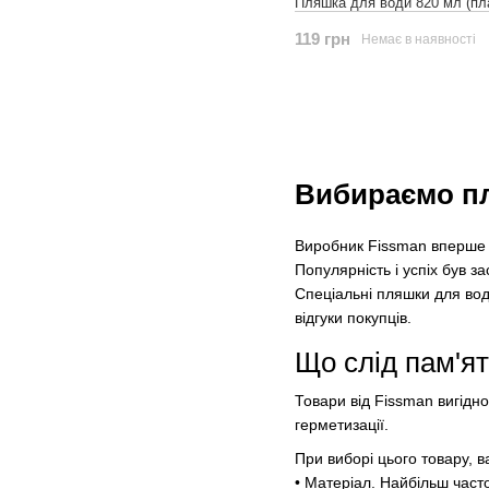
Пляшка для води 820 мл (пл
119 грн
Немає в наявності
Вибираємо пл
Виробник Fissman вперше пр
Популярність і успіх був з
Спеціальні пляшки для води
відгуки покупців.
Що слід пам'ят
Товари від Fissman вигідн
герметизації.
При виборі цього товару, в
• Матеріал. Найбільш часто