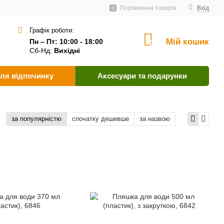
ачальникам
Угода користувача
Як оплатити?
Порівняння товарів
Вхід
0
Графік роботи:
Мій кошик
Пн – Пт: 10:00 - 18:00
0
Сб-Нд:
Вихідні
ля відпочинку
Аксесуари та подарунки
за популярністю
спочатку дешевше
за назвою