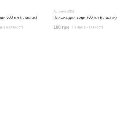
Артикул: 6851
ди 600 мл (пластик)
Пляшка для води 700 мл (пластик)
108 грн
є в наявності
Немає в наявності