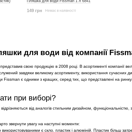
астик)
Пляшка для води Fissman 1 л 6841
149 грн
Немає в наявності
яшки для води від компанії Fissm
едставив свою продукцію в 2008 році. В асортименті компанії велик
аслужений завдяки великому асортименту, використання сучасних диза
 Fissman є одними з кращих, серед тих, що представлені на ринку. 
ати при виборі?
о відрізняються від аналогів стильним дизайном, функціональністю
арто звернути увагу на наступні моменти:
 використовуваними є скло, пластик і алюміній. Пластик більш затре