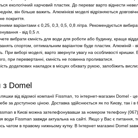
ся екологічний харчовий пластик. До переваг варто віднести невели
реднім, він більше важить. Алюмінієві моделі відрізняються довгові
не покриття.
ими варіантами є 0,25, 0,3, 0,5, 0,8 літра. Рекомендується вибира
енування - від 0,5 л.
чете вибрати ємність для води для роботи або будинку, краще відд
 занять спортом, оптимальним варіантом буде пластик. Алюміній - ві
ність. При виборі моделі, варто звернути увагу на особливості кришк
ого, при перевертанні, ємність не повинна проливатися.
ність додаткових накладок в місцях обхвату рукою, запобіжить вис
и з Domel
ляшки від відомої компанії Fissman, то інтернет-магазин Domel - це
бе за доступною ціною. Доставка здійснюється як по Києву, так і в 
issman в Києві можна зателефонувавши за номером телефону (067) 
для води Fissman завжди актуальна на сайті. Якщо у Вас є питанн
сь чатом в правому нижньому кутку. В Інтернет магазині Domel завжд