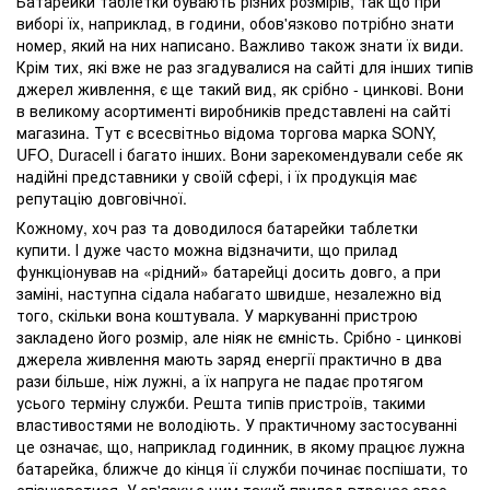
Батарейки таблетки бувають різних розмірів, так що при
виборі їх, наприклад, в години, обов'язково потрібно знати
номер, який на них написано. Важливо також знати їх види.
Крім тих, які вже не раз згадувалися на сайті для інших типів
джерел живлення, є ще такий вид, як срібно - цинкові. Вони
в великому асортименті виробників представлені на сайті
магазина. Тут є всесвітньо відома торгова марка SONY,
UFO, Duracell і багато інших. Вони зарекомендували себе як
надійні представники у своїй сфері, і їх продукція має
репутацію довговічної.
Кожному, хоч раз та доводилося батарейки таблетки
купити. І дуже часто можна відзначити, що прилад
функціонував на «рідний» батарейці досить довго, а при
заміні, наступна сідала набагато швидше, незалежно від
того, скільки вона коштувала. У маркуванні пристрою
закладено його розмір, але ніяк не ємність. Срібно - цинкові
джерела живлення мають заряд енергії практично в два
рази більше, ніж лужні, а їх напруга не падає протягом
усього терміну служби. Решта типів пристроїв, такими
властивостями не володіють. У практичному застосуванні
це означає, що, наприклад годинник, в якому працює лужна
батарейка, ближче до кінця її служби починає поспішати, то