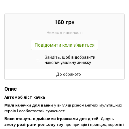
160
грн
Немає в наявності
Повідомити коли з'явиться
Зайдіть
, щоб відобразити
%
накопичувальну знижку
До обраного
Опис
Автомобіліст качка
Милі качечки для ванни
у вигляді різноманітних мультяшних
героїв і особистостей сучасності.
Вони стануть відмінними іграшками для дітей.
Дадуть
змогу розіграти рольову гру
про принців і принцес, королів і