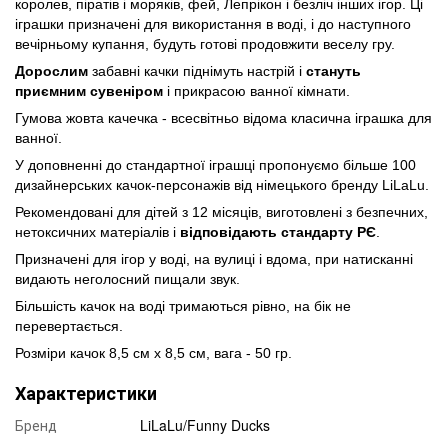
королев, піратів і моряків, фей, Лепрікон і безліч інших ігор. Ці
іграшки призначені для використання в воді, і до наступного
вечірньому купання, будуть готові продовжити веселу гру.
Дорослим
забавні качки піднімуть настрій і
стануть
приємним сувеніром
і прикрасою ванної кімнати.
Гумова жовта качечка - всесвітньо відома класична іграшка для
ванної.
У доповненні до стандартної іграшці пропонуємо більше 100
дизайнерських качок-персонажів від німецького бренду LiLaLu.
Рекомендовані для дітей з 12 місяців, виготовлені з безпечних,
нетоксичних матеріалів і
відповідають стандарту РЄ
.
Призначені для ігор у воді, на вулиці і вдома, при натисканні
видають неголосний пищали звук.
Більшість качок на воді тримаються рівно, на бік не
перевертається.
Розміри качок 8,5 см х 8,5 см, вага - 50 гр.
Характеристики
Бренд
LiLaLu/Funny Ducks