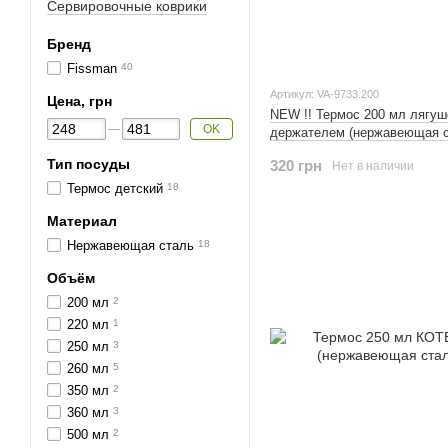
Сервировочные коврики
Бренд
Fissman
40
Артикул: VA-9733.200
Цена, грн
NEW !! Термос 200 мл лягуш
OK
держателем (нержавеющая с
Тип посуды
320 грн
Нет в наличии
Термос детский
18
Материал
Нержавеющая сталь
18
Объём
200 мл
2
220 мл
1
250 мл
3
260 мл
5
350 мл
2
360 мл
3
500 мл
2