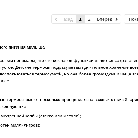
Назад
1
2
Вперед
Пока
ного питания малыша
с, мы понимаем, что его ключевой функцией является сохранение
е густое. Детские термосы подразумевают длительное хранение в
 воспользоваться термосумкой, но она более громоздкая и чаще в
алее.
ные термосы имеют несколько принципиально важных отличий, ори
ь следующие:
внутренней колбы (стекло или металл);
сотен миллилитров);