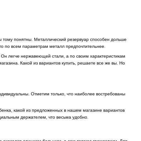
ы тому понятны. Металлический резервуар способен дольше
 что по всем параметрам металл предпочтительнее.
а. Он легче нержавеющей стали, а по своим характеристикам
агазина. Какой из вариантов купить, решаете все же вы. Но
индивидуальны. Отметим только, что наиболее востребованы
ебенка, какой из предложенных в нашем магазине вариантов
ециальным держателем, что весьма удобно.
не оказался слишком большим, а сам термос громоздким. Для