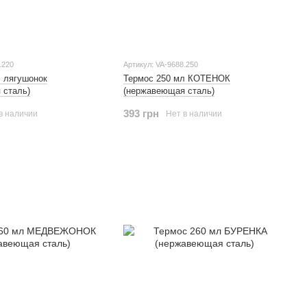
.220
Артикул: VA-9688.250
л лягушонок
Термос 250 мл КОТЕНОК
 сталь)
(нержавеющая сталь)
393 грн
в наличии
Нет в наличии