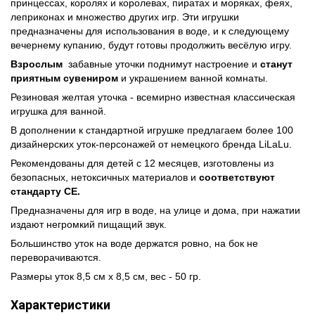
принцессах, королях и королевах, пиратах и моряках, феях,
леприконах и множество других игр. Эти игрушки
предназначены для использования в воде, и к следующему
вечернему купанию, будут готовы продолжить весёлую игру.
Взросл
ым
забавные уточки поднимут настроение и
станут
приятным сувениром
и украшением ванной комнаты.
Резиновая желтая уточка - всемирно известная классическая
игрушка для ванной.
В дополнении к стандартной игрушке предлагаем более 100
дизайнерских уток-персонажей от немецкого бренда LiLaLu.
Рекомендованы для детей с 12 месяцев, изготовлены из
безопасных, нетоксичных материалов и
соответствуют
стандарту СЕ.
Предназначены для игр в воде, на улице и дома, при нажатии
издают негромкий пищащий звук.
Большинство уток на воде держатся ровно, на бок не
переворачиваются.
Размеры уток 8,5 см х 8,5 см, вес - 50 гр.
Характеристики