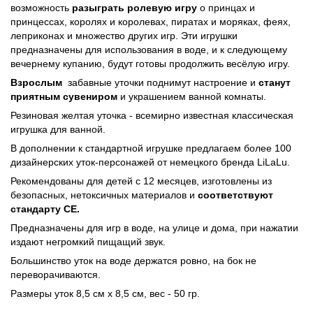
возможность
разыграть ролевую игру
о принцах и
принцессах, королях и королевах, пиратах и моряках, феях,
леприконах и множество других игр. Эти игрушки
предназначены для использования в воде, и к следующему
вечернему купанию, будут готовы продолжить весёлую игру.
Взросл
ым
забавные уточки поднимут настроение и
станут
приятным сувениром
и украшением ванной комнаты.
Резиновая желтая уточка - всемирно известная классическая
игрушка для ванной.
В дополнении к стандартной игрушке предлагаем более 100
дизайнерских уток-персонажей от немецкого бренда LiLaLu.
Рекомендованы для детей с 12 месяцев, изготовлены из
безопасных, нетоксичных материалов и
соответствуют
стандарту СЕ.
Предназначены для игр в воде, на улице и дома, при нажатии
издают негромкий пищащий звук.
Большинство уток на воде держатся ровно, на бок не
переворачиваются.
Размеры уток 8,5 см х 8,5 см, вес - 50 гр.