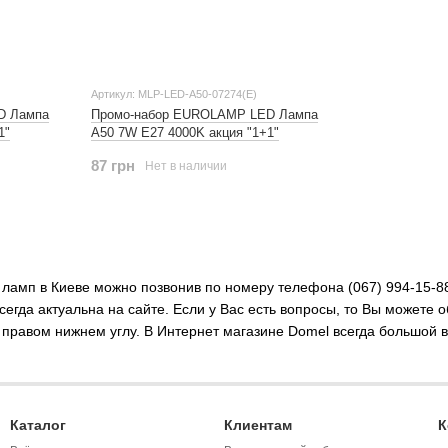
Артикул: MLP-LED-A50-07274(E)
D Лампа
Промо-набор EUROLAMP LED Лампа
1"
A50 7W E27 4000K акция "1+1"
87 грн
Нет в наличии
ламп в Киеве можно позвонив по номеру телефона (067) 994-15-88
егда актуальна на сайте. Если у Вас есть вопросы, то Вы можете
 правом нижнем углу. В Интернет магазине Domel всегда большой в
Каталог
Клиентам
К