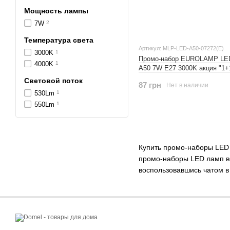
Мощность лампы
7W
2
Температура света
Артикул: MLP-LED-A50-07272(E)
3000K
1
Промо-набор EUROLAMP LE
4000K
1
A50 7W E27 3000K акция "1+
Световой поток
87 грн
Нет в наличии
530Lm
1
550Lm
1
Купить промо-наборы LED 
промо-наборы LED ламп вс
воспользовавшись чатом в