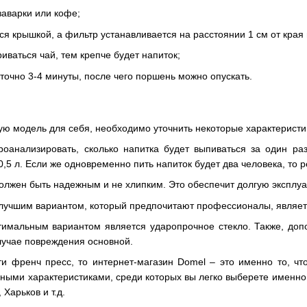
заварки или кофе;
я крышкой, а фильтр устанавливается на расстоянии 1 см от края
иваться чай, тем крепче будет напиток;
точно 3-4 минуты, после чего поршень можно опускать.
ую модель для себя, необходимо уточнить некоторые характеристик
оанализировать, сколько напитка будет выпиваться за один раз
0,5 л. Если же одновременно пить напиток будет два человека, то 
олжен быть надежным и не хлипким. Это обеспечит долгую эксплуа
лучшим вариантом, который предпочитают профессионалы, являет
тимальным вариантом является ударопрочное стекло. Также, до
случае повреждения основной.
ти френч пресс, то интернет-магазин
Domel
– это именно то, ч
ными характеристиками, среди которых вы легко выберете именно 
 Харьков и т.д.