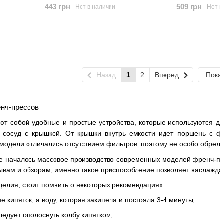
443 грн
509 грн
Нет в наличии
Нет 
Назад
1
2
Вперед
Пока
нч-прессов
ют собой удобные и простые устройства, которые используются 
 сосуд с крышкой. От крышки внутрь емкости идет поршень с ф
модели отличались отсутствием фильтров, поэтому не особо обрел
еке началось массовое производство современных моделей френч-
зывам и обзорам, именно такое приспособление позволяет наслаж
зделия, стоит помнить о некоторых рекомендациях:
не кипяток, а воду, которая закипела и постояла 3-4 минуты;
ледует ополоснуть колбу кипятком;