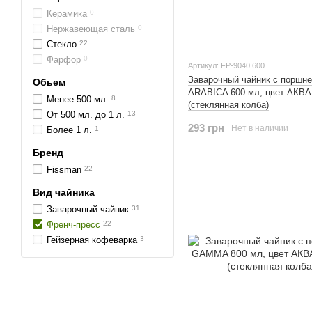
Керамика
0
Нержавеющая сталь
0
Стекло
22
Фарфор
0
Артикул: FP-9040.600
Заварочный чайник с поршн
Обьем
ARABICA 600 мл, цвет АК
Менее 500 мл.
8
(стеклянная колба)
От 500 мл. до 1 л.
13
293 грн
Нет в наличии
Более 1 л.
1
Бренд
Fissman
22
Вид чайника
Заварочный чайник
31
Френч-пресс
22
Гейзерная кофеварка
3