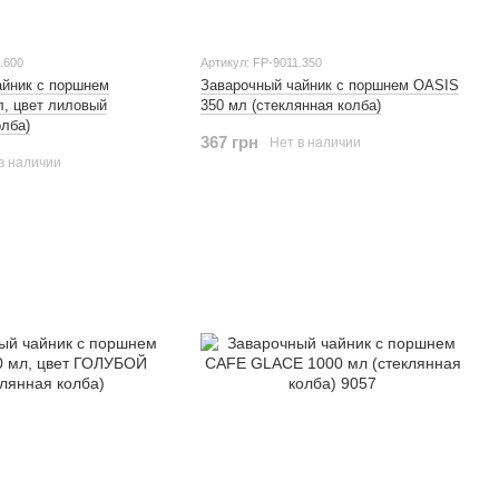
.600
Артикул: FP-9011.350
айник с поршнем
Заварочный чайник с поршнем OASIS
, цвет лиловый
350 мл (стеклянная колба)
олба)
367 грн
Нет в наличии
в наличии