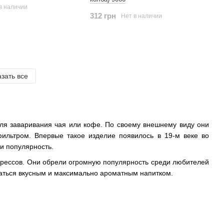
в наличии
312 грн
Нет в наличии
зать все
для заваривания чая или кофе. По своему внешнему виду они
ильтром. Впервые такое изделие появилось в 19-м веке во
и популярность.
прессов. Они обрели огромную популярность среди любителей
даться вкусным и максимально ароматным напитком.