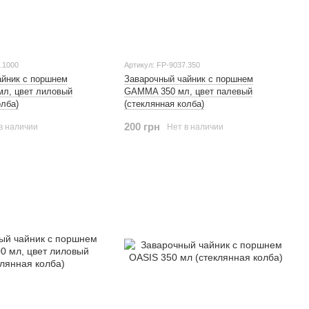
.1000
Артикул: FP-9037.350
айник с поршнем
Заварочный чайник с поршнем
л, цвет лиловый
GAMMA 350 мл, цвет палевый
олба)
(стеклянная колба)
200 грн
в наличии
Нет в наличии