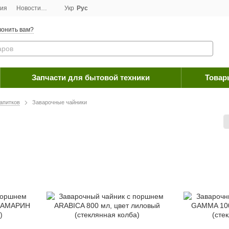
ция
Новости
Договор публичной оферты
Укр
Рус
Программа лояльности
Пос
онить вам?
Запчасти для бытовой техники
Товар
напитков
Заварочные чайники